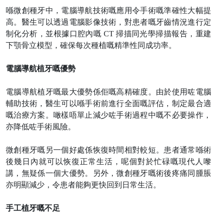
喺微創種牙中，電腦導航技術嘅應用令手術嘅準確性大幅提
高。醫生可以透過電腦影像技術，對患者嘅牙齒情況進行定
制化分析，並根據口腔內嘅
CT 掃描同光學掃描報告，重建
下顎骨立模型，確保每次種植嘅精準性同成功率。
電腦導航植牙嘅優勢
電腦導航植牙嘅最大優勢係佢嘅高精確度。由於使用咗電腦
輔助技術，醫生可以喺手術前進行全面嘅評估，制定最合適
嘅治療方案。噉樣唔單止減少咗手術過程中嘅不必要操作，
亦降低咗手術風險。
微創種牙嘅另一個好處係恢復時間相對較短。患者通常喺術
後幾日內就可以恢復正常生活，呢個對於忙碌嘅現代人嚟
講，無疑係一個大優勢。另外，微創種牙嘅術後疼痛同腫脹
亦明顯減少，令患者能夠更快回到日常生活。
手工植牙嘅不足