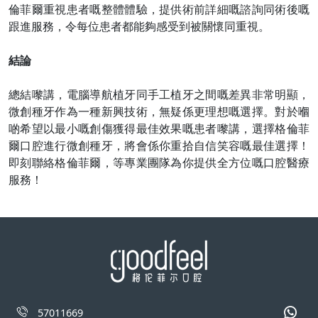
倫菲爾重視患者嘅整體體驗，提供術前詳細嘅諮詢同術後嘅
跟進服務，令每位患者都能夠感受到被關懷同重視。
結論
總結嚟講，電腦導航植牙同手工植牙之間嘅差異非常明顯，
微創種牙作為一種新興技術，無疑係更理想嘅選擇。對於嗰
啲希望以最小嘅創傷獲得最佳效果嘅患者嚟講，選擇格倫菲
爾口腔進行微創種牙，將會係你重拾自信笑容嘅最佳選擇！
即刻聯絡格倫菲爾，等專業團隊為你提供全方位嘅口腔醫療
服務！
57011669