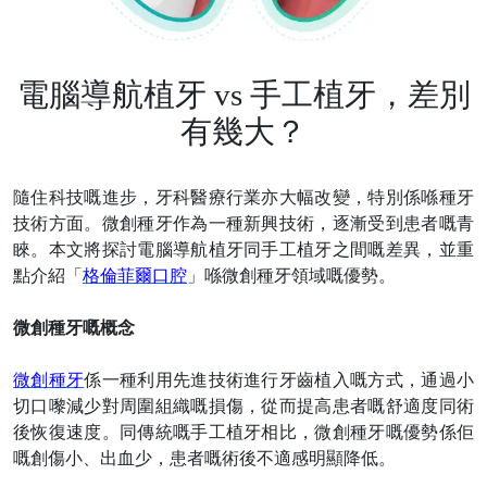
電腦導航植牙 vs 手工植牙，差別
有幾大？
隨住科技嘅進步，牙科醫療行業亦大幅改變，特別係喺種牙
技術方面。微創種牙作為一種新興技術，逐漸受到患者嘅青
睞。本文將探討電腦導航植牙同手工植牙之間嘅差異，並重
點介紹「
格倫菲爾口腔
」喺微創種牙領域嘅優勢。
微創種牙嘅概念
微創種牙
係一種利用先進技術進行牙齒植入嘅方式，通過小
切口嚟減少對周圍組織嘅損傷，從而提高患者嘅舒適度同術
後恢復速度。同傳統嘅手工植牙相比，微創種牙嘅優勢係佢
嘅創傷小、出血少，患者嘅術後不適感明顯降低。