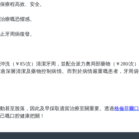
保療程高效、安全。
治療嘅恐懼感。
止牙周病復發。
沖洗（￥
85/次）清潔牙周，並配合派力奧局部藥物（￥280/
），通過深層清潔及藥物控制病情。而對於病情嚴重嘅患者，牙周袋翻瓣
動甚至脫落，因此及早採取適當治療至關重要。透過
格倫菲爾口
己嘅口腔健康把關！