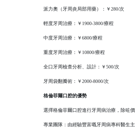
派力奧（牙周炎局部用藥）：￥
280/次
輕度牙周治療：￥
1900-3800/療程
中度牙周治療：￥
6800/療程
重度牙周治療：￥
10800/療程
全口牙周檢查分析、設計：￥
500/次
牙周袋翻瓣術：￥
2000-8000/次
格倫菲爾口腔的優勢
選擇格倫菲爾口腔進行牙周病治療，除咗價
專業團隊：由經驗豐富嘅牙周病專科醫生主