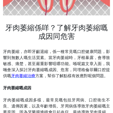
牙肉萎縮係咩？了解牙肉萎縮嘅
成因同危害
牙肉萎縮，亦即牙齦退縮，係一種常見嘅口腔健康問題，影
響到無數人嘅生活質素。當牙肉萎縮時，牙根暴露，會導致
敏感、痛楚，甚至嚴重影響咀嚼功能。喺呢篇文章入面，我
哋會深入探討牙肉萎縮嘅成因、危害，同埋格倫菲爾口腔提
供嘅
牙肉萎縮治療
方案，幫你了解點樣有效應對呢個問題。
牙肉萎縮嘅成因
牙肉萎縮嘅成因多樣，最常見嘅包括牙周病、口腔衛生不
良、遺傳因素，以及年齡增長。牙周病係導致牙肉萎縮嘅主
要原因，因為牙菌膜堆積會引起炎症，最終導致牙肉退縮。