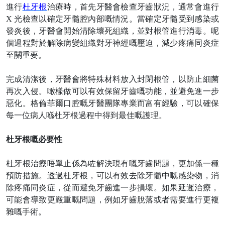
進行
杜牙根
治療時，首先牙醫會檢查牙齒狀況，通常會進行
X 光檢查以確定牙髓腔內部嘅情況。當確定牙髓受到感染或
發炎後，牙醫會開始清除壞死組織，並對根管進行消毒。呢
個過程對於解除病變組織對牙神經嘅壓迫，減少疼痛同炎症
至關重要。
完成清潔後，牙醫會將特殊材料放入封閉根管，以防止細菌
再次入侵。噉樣做可以有效保留牙齒嘅功能，並避免進一步
惡化。格倫菲爾口腔嘅牙醫團隊專業而富有經驗，可以確保
每一位病人喺杜牙根過程中得到最佳嘅護理。
杜牙根嘅必要性
杜牙根治療唔單止係為咗解決現有嘅牙齒問題，更加係一種
預防措施。透過杜牙根，可以有效去除牙髓中嘅感染物，消
除疼痛同炎症，從而避免牙齒進一步損壞。如果延遲治療，
可能會導致更嚴重嘅問題，例如牙齒脫落或者需要進行更複
雜嘅手術。