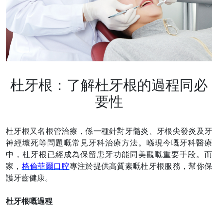
杜牙根：了解杜牙根的過程同必
要性
杜牙根又名根管治療，係一種針對牙髓炎、牙根尖發炎及牙
神經壞死等問題嘅常見牙科治療方法。喺現今嘅牙科醫療
中，杜牙根已經成為保留患牙功能同美觀嘅重要手段。而
家，
格倫菲爾口腔
專注於提供高質素嘅杜牙根服務，幫你保
護牙齒健康。
杜牙根嘅過程