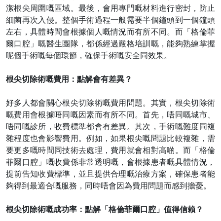
潔根尖周圍嘅區域。最後，會用專門嘅材料進行密封，防止
細菌再次入侵。整個手術過程一般需要半個鐘頭到一個鐘頭
左右，具體時間會根據個人嘅情況而有所不同。而「格倫菲
爾口腔」嘅醫生團隊，都係經過嚴格培訓嘅，能夠熟練掌握
呢個手術嘅每個環節，確保手術嘅安全同效果。
根尖切除術嘅費用：點解會有差異？
好多人都會關心根尖切除術嘅費用問題。其實，根尖切除術
嘅費用會根據唔同嘅因素而有所不同。首先，唔同嘅城市、
唔同嘅診所，收費標準都會有差異。其次，手術嘅難度同複
雜程度也會影響費用。例如，如果根尖嘅問題比較複雜，需
要更多嘅時間同技術去處理，費用就會相對高啲。而「格倫
菲爾口腔」嘅收費係非常透明嘅，會根據患者嘅具體情況，
提前告知收費標準，並且提供合理嘅治療方案，確保患者能
夠得到最適合嘅服務，同時唔會因為費用問題而感到擔憂。
根尖切除術嘅成功率：點解「格倫菲爾口腔」值得信賴？