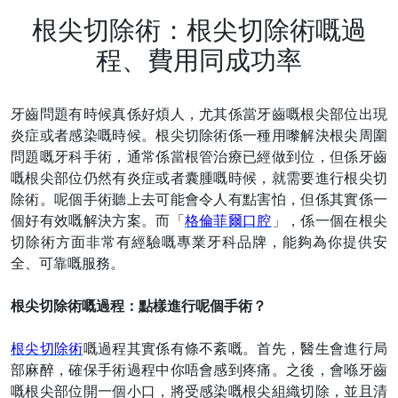
根尖切除術：根尖切除術嘅過
程、費用同成功率
牙齒問題有時候真係好煩人，尤其係當牙齒嘅根尖部位出現
炎症或者感染嘅時候。根尖切除術係一種用嚟解決根尖周圍
問題嘅牙科手術，通常係當根管治療已經做到位，但係牙齒
嘅根尖部位仍然有炎症或者囊腫嘅時候，就需要進行根尖切
除術。呢個手術聽上去可能會令人有點害怕，但係其實係一
個好有效嘅解決方案。而「
格倫菲爾口腔
」，係一個在根尖
切除術方面非常有經驗嘅專業牙科品牌，能夠為你提供安
全、可靠嘅服務。
根尖切除術嘅過程：點樣進行呢個手術？
根尖切除術
嘅過程其實係有條不紊嘅。首先，醫生會進行局
部麻醉，確保手術過程中你唔會感到疼痛。之後，會喺牙齒
嘅根尖部位開一個小口，將受感染嘅根尖組織切除，並且清