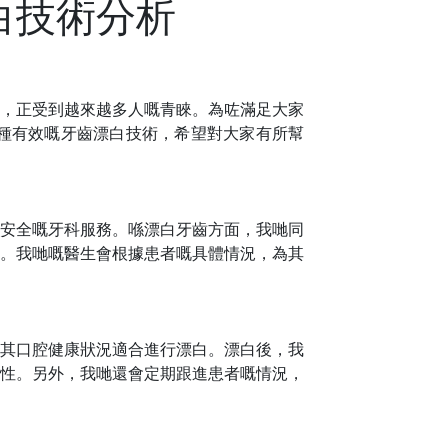
白技術分析
，正受到越來越多人嘅青睞。為咗滿足大家
種有效嘅牙齒漂白技術，希望對大家有所幫
安全嘅牙科服務。喺漂白牙齒方面，
我哋
同
。
我哋
嘅醫生會根據患者嘅具體情況，為其
其口腔健康狀況適合進行漂白。漂白後，
我
性。
另外
，
我哋
還會定期跟進患者嘅情況，