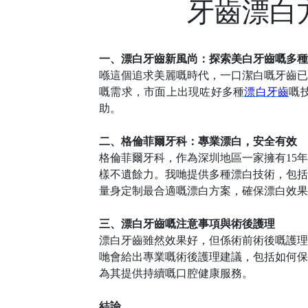
牙齒漂白
一、漂白牙齒新風尚：探索美白牙齒嘅多種
喺這個追求美麗嘅時代，一口潔白嘅牙齒已
嘅需求，市面上出現咗好多種
漂白牙齒
嘅
助。
二、格倫菲爾牙科：專業漂白，安全有效
格倫菲爾牙科，作為深圳地區一家擁有
15
年
樣不遺餘力。
我哋
提供多種漂白技術，包括
量身定制最合適嘅漂白方案，確保漂白效果
三、漂白牙齒嘅注意事項與術後護理
漂白牙齒雖然效果好，但係術前術後嘅護理
哋
會給出專業嘅術後護理建議，包括如何保
為其提供持續嘅口腔健康服務。
結論