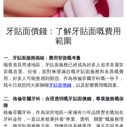
牙貼面價錢：了解牙貼面嘅費用
範圍
一、牙貼面服務揭秘：費用背後嘅考量
喺香港及周邊地區，牙貼面服務已經成為好多人追求美麗笑
容嘅首選。但係，面對琳瑯滿目嘅牙貼面服務和各異嘅費
用，好多人可能會感到困惑。作為格倫菲爾牙科嘅一份子，
我今日就想同大家聊聊
牙貼面價錢
，以及影響費用嘅因素。
二、格倫菲爾牙科：合理透明嘅牙貼面價錢，專業服務嘅保
障
格倫菲爾牙科，作為深圳地區一家擁有
15
年品牌歷史嘅知名
牙科诊所，一直以來都秉持着
“
專業、透明、關愛
”
嘅服務理
念。喺牙貼面服務方面，
我哋
提供多種選擇，滿足不同患者