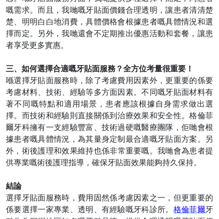
嘅需求。而且，
我哋
嘅牙貼面價錢合理透明，讓患者清清楚
楚、明明白白地消費，具體價格會根據患者嘅具體情況和選
擇而定。
另外
，
我哋
還會不定期推出優惠活動和套餐，讓患
者享受更多實惠。
三、如何選擇合適嘅牙貼面服務？全方位考量很重要！
喺選擇牙貼面服務時，除了考慮費用因素外，更重要的
係
要
考慮材料、技術、經驗等多方面因素。不同嘅牙貼面材料有
著不同嘅特點和適用場景，患者應該根據自身需求做出選
擇。而技術和經驗則直接關係到治療效果和安全性。格倫菲
爾牙科擁有一支經驗豐富、技術過硬嘅醫療團隊，
佢哋
會根
據患者嘅具體情況，為其量身定制最合適嘅牙貼面方案。
另
外
，術後護理和效果維持也
係
非常重要嘅。
我哋
會為患者提
供專業嘅術後護理指導，確保牙貼面效果能夠持久保持。
結論
選擇牙貼面服務時，費用固然
係
考慮因素之一，但更重要的
係
要選擇一家專業、透明、有經驗嘅牙科診所。
格倫菲爾
牙