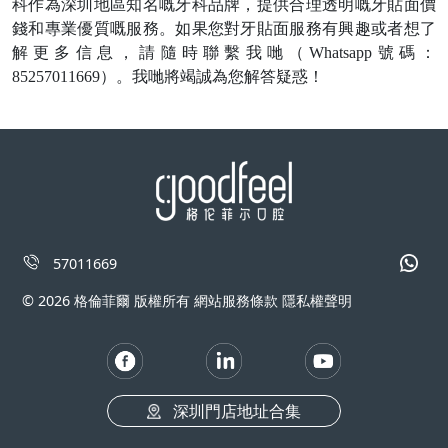
科作為深圳地區知名嘅牙科品牌，提供合理透明嘅牙貼面價
錢和專業優質嘅服務。如果您對牙貼面服務有興趣或者想了
解更多信息，請隨時聯繫
我哋
（
Whatsapp
號碼：
85257011669
）。
我哋
將竭誠為您解答疑惑！
57011669
© 2026 格倫菲爾 版權所有 網站服務條款 隱私權聲明
深圳門店地址合集