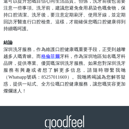
還可以提升您嘅自信心同生活品質。但係，洗牙前後也需要
注意一些事項。洗牙前，建議您避免食用易染色嘅食物，保
持口腔清潔。洗牙後，要注意定期刷牙、使用牙線，並定期
回訪牙醫進行口腔檢查。這樣，才能確保您嘅口腔健康得到
持續嘅呵護。
結論
深圳洗牙服務，作為維護口腔健康嘅重要手段，正受到越嚟
越多人嘅青睞。而
格倫菲爾
牙科，作為深圳地區知名嘅牙科
品牌，提供專業、優質嘅深圳洗牙服務。如果您對深圳洗牙
服務有興趣或者想了解更多信息，請隨時聯繫
我哋
（
Whatsapp
號碼：
85257011669
）。
我哋
將竭誠為您解答疑
惑，提供一站式、全方位嘅口腔健康服務，讓您嘅笑容更加
燦爛迷人！