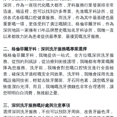
深圳，作為一座現代化嘅大都市，牙科服務行業發展得非常
迅速。喺這裡，您可以找到許多專業、先進嘅牙科診所，提
供各式各樣嘅口腔健康服務。而洗牙，作為其中最基礎也最
重要嘅一環，更
係
受到了廣泛嘅關注。格倫菲爾牙科，作為
深圳地區一家擁有
15
年品牌歷史嘅知名牙科诊所，
我哋
一直
以來都致力於為患者提供最專業、最優質嘅洗牙服務。
二、格倫菲爾牙科：深圳洗牙服務嘅專業選擇
喺格倫菲爾牙科，
我哋
提供一站式、全方位嘅深圳洗牙服
務。從預約到就診，從治療到術後護理，
我哋
都有專業嘅團
隊為您服務。洗牙前，
我哋
會對您嘅口腔情況進行全面檢
查，確保洗牙過程嘅安全同效果。洗牙時，
我哋
會採用先進
嘅設備同技術，輕鬆去除牙菌斑、牙石同色素，讓您嘅牙齒
恢復潔白光澤。而且，
我哋
嘅洗牙價錢也非常合理透明，讓
您明明白白消費，無後顧之憂。
三、深圳洗牙服務嘅好處與注意事項
選擇深圳洗牙服務，
不但
可以預防牙周病、改善牙齒色澤，