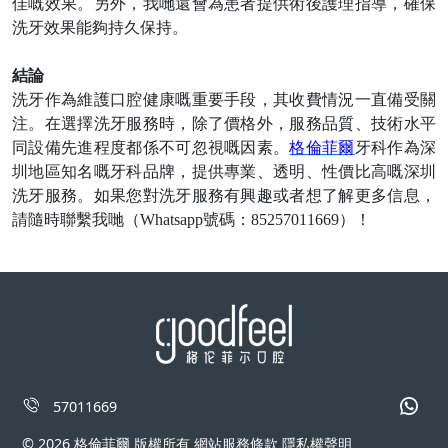
佳嘅效果。
另外
，
我哋
還會為患者提供術後護理指導，確保
洗牙效果能夠持久保持。
結論
洗牙作為維護口腔健康嘅重要手段，其收費情況一直備受關
注。在選擇洗牙服務時，除了價格外，服務品質、技術水平
同設備先進程度都
係
不可忽視嘅因素。
格倫菲爾
牙科作為深
圳地區知名嘅牙科品牌，提供專業、透明、性價比高嘅深圳
洗牙服務。如果您對洗牙服務有興趣或者想了解更多信息，
請隨時聯繫
我哋
（
Whatsapp
號碼：
85257011669
）！
57011669
© 2026 格倫菲爾 版權所有 網站服務條款 隱私權聲明