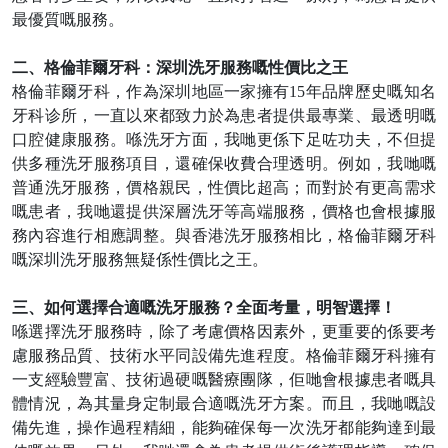
最優質嘅服務。
二、格倫菲爾牙科：深圳洗牙服務嘅性價比之王
格倫菲爾牙科，作為深圳地區一家擁有
15
年品牌歷史嘅知名
牙科诊所，一直以來都致力於為患者提供最專業、最透明嘅
口腔健康服務。喺洗牙方面，
我哋
更
係
下足咗功夫，
不但
提
供多種洗牙服務項目，還確保收費合理透明。例如，
我哋
嘅
普通洗牙服務，價格親民，性價比超高；而對於有更高需求
嘅患者，
我哋
還提供深層洗牙等高端服務，價格也會根據服
務內容進行相應調整。與香港洗牙服務相比，格倫菲爾牙科
嘅深圳洗牙服務無疑
係
性價比之王。
三、如何選擇合適嘅洗牙服務？全面考量，明智選擇！
喺選擇洗牙服務時，除了考慮價格因素外，更重要的
係
要考
慮服務品質、技術水平同設備先進程度。格倫菲爾牙科擁有
一支經驗豐富、技術過硬嘅醫療團隊，
佢哋
會根據患者嘅具
體情況，為其量身定制最合適嘅洗牙方案。而且，
我哋
嘅設
備先進，操作過程精細，能夠確保每一次洗牙都能夠達到最