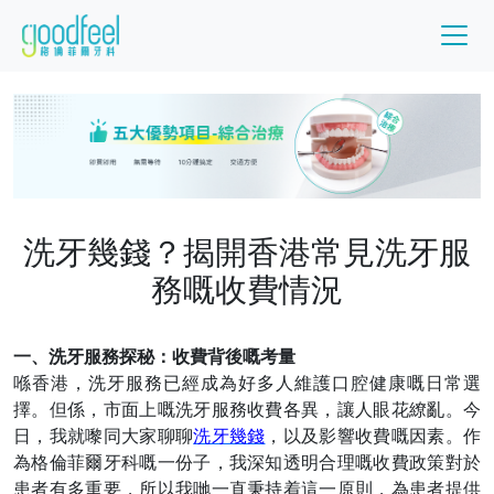
洗牙幾錢？揭開香港常見洗牙服
務嘅收費情況
一、洗牙服務探秘：收費背後嘅考量
喺香港，洗牙服務已經成為好多人維護口腔健康嘅日常選
擇。但係，市面上嘅洗牙服務收費各異，讓人眼花繚亂。今
日，我就嚟同大家聊聊
洗牙幾錢
，以及影響收費嘅因素。作
為格倫菲爾牙科嘅一份子，我深知透明合理嘅收費政策對於
患者有多重要，所以
我哋
一直秉持着這一原則，為患者提供