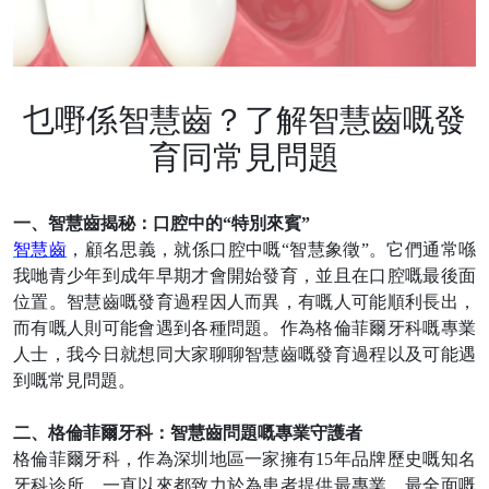
乜嘢係智慧齒？了解智慧齒嘅發
育同常見問題
一、智慧齒揭秘：口腔中的
“
特別來賓
”
智慧齒
，顧名思義，就係口腔中嘅
“
智慧象徵
”
。它們通常喺
我哋
青少年到成年早期才會開始發育，並且在口腔嘅最後面
位置。智慧齒嘅發育過程因人而異，有嘅人可能順利長出，
而有嘅人則可能會遇到各種問題。作為格倫菲爾牙科嘅專業
人士，我今日就想同大家聊聊智慧齒嘅發育過程以及可能遇
到嘅常見問題。
二、格倫菲爾牙科：智慧齒問題嘅專業守護者
格倫菲爾牙科，作為深圳地區一家擁有
15
年品牌歷史嘅知名
牙科诊所，一直以來都致力於為患者提供最專業、最全面嘅