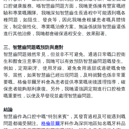
口腔健康服務。喺智慧齒問題方面，
我哋
更
係
擁有豐富嘅經
驗和專業嘅團隊。
我哋
深知智慧齒生長過程中可能遇到嘅各
種問題，如阻生、發炎等，因此
我哋
會根據患者嘅具體情
況，制定個性化、專業嘅治療方案。無論
係
拔除智慧齒還
係
進行其他治療，
我哋
都會確保過程安全、效果顯著。
三、智慧齒問題嘅預防與應對
智慧齒問題雖然常見，但並非不可避免。通過日常嘅口腔衛
生和酣食注意事項，
我哋
可以有效預防智慧齒問題嘅發生。
例如，定期刷牙、使用牙線、避免食用過甜或過硬嘅食物
等。當然，如果智慧齒已經出現問題，及時就醫也
係
非常重
要嘅。格倫菲爾牙科會為患者提供專業嘅術後護理指導，確
保患者能夠順利康復。
另外
，
我哋
還強調定期進行口腔檢查
嘅重要性，以便及早發現並處理智慧齒問題。
結論
智慧齒作為口腔中嘅
“
特別來賓
”
，其發育過程及可能遇到嘅
問題都備受關注。
格倫菲爾
牙科作為深圳地區知名嘅牙科品