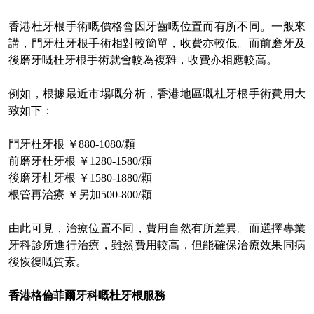
香港杜牙根手術嘅價格會因牙齒嘅位置而有所不同。一般來
講，門牙杜牙根手術相對較簡單，收費亦較低。而前磨牙及
後磨牙嘅杜牙根手術就會較為複雜，收費亦相應較高。
例如，根據最近市場嘅分析，香港地區嘅杜牙根手術費用大
致如下：
門牙杜牙根
￥
880-1080/顆
前磨牙杜牙根
￥
1280-1580/顆
後磨牙杜牙根
￥
1580-1880/顆
根管再治療
￥另加
500-800/顆
由此可見，治療位置不同，費用自然有所差異。而選擇專業
牙科診所進行治療，雖然費用較高，但能確保治療效果同病
後恢復嘅質素。
香港格倫菲爾牙科
嘅
杜牙根服務