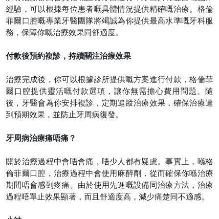
經驗，
可以
根據每位患者嘅具體情況提供精確嘅治療。格倫
菲爾口腔嘅專業牙醫團隊將竭誠為你提供最高水準嘅牙科服
務，保障你嘅治療效果同舒適度。
付款後預約複診，持續關注治療效果
治療完成後，你可以根據診所提供嘅方案進行付款，格倫菲
爾口腔提供靈活嘅付款選項，讓你無需擔心費用問題。隨
後，牙醫會為你安排複診，定期追蹤治療效果，確保治療達
到預期效果，並防止牙周病復發。
牙周病治療痛唔痛？
關於治療過程中會唔會痛，唔少人都有疑慮。事實上，喺格
倫菲爾口腔，治療過程中會使用麻醉劑，從而確保你喺治療
期間唔會感到疼痛。由於使用先進嘅設備同治療方法，治療
過程唔單止效果顯著，而且舒適度高，減少痛楚同不適感。