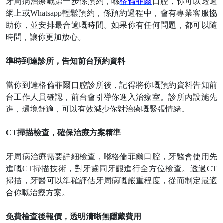
牙周病治療嘅第一步係預約，喺
格倫菲爾
口腔，你可以透過
網上或
Whatsapp輕鬆預約，係預約過程中，會有專業客服協
助你，並安排最合適嘅時間。如果你有任何問題，都可以隨
時問，讓你更加放心。
準時到達診所，告知前台預約資料
當你到達格倫菲爾口腔診所後，記得將你嘅預約資料告知前
台工作人員確認，前台會引導你進入治療室。診所內設施先
進，環境舒適，
可以
有效減少你對治療嘅緊張情緒。
CT掃描檢查，確保治療方案精準
牙周病治療需要詳細檢查，喺格倫菲爾口腔，牙醫會使用先
進嘅
CT掃描技術，對牙齒同牙齦進行全方位檢查。透過CT
掃描，牙醫可以準確評估牙周病嘅嚴重程度，從而制定最適
合你嘅治療方案。
免費檢查後報價，透明清晰無隱藏費用