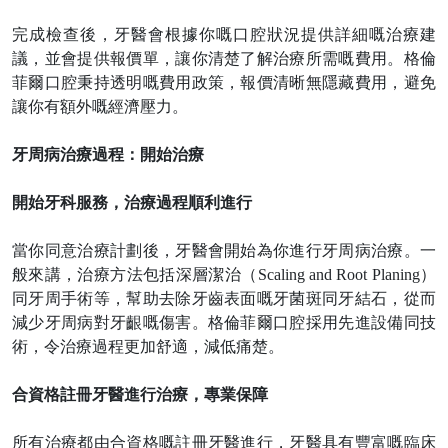
完成檢查後，牙醫會根據你嘅口腔狀況提供詳細嘅治療建
議，並會提供報價單，讓你清楚
了解
治療所需嘅費用。格倫
菲爾口腔秉持透明嘅
費用
政策，報價清晰無隱藏費用，避免
讓你有額外嘅經濟壓力。
牙周病治療過程：開始治療
開始牙科服務，治療過程順利進行
當你同意治療計劃後，牙醫會開始為你進行牙周病治療。一
般來講，治療方法包括深層潔治（
Scaling and Root Planing）
同牙周手術等，幫助去除牙齒表面嘅牙菌斑同牙結石，從而
減少牙周病對牙齦嘅傷害。格倫菲爾口腔採用先進設備同技
術，令治療過程更加舒適，減低痛楚。
合資格註冊牙醫進行治療，專業保障
所有治療都由合資格嘅註冊牙醫進行，牙醫具有豐富嘅臨床