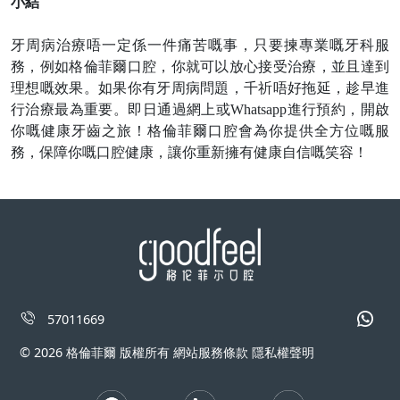
小結
牙周病治療唔一定係一件痛苦嘅事，只要揀專業嘅牙科服
務，例如格倫菲爾口腔，你就可以放心接受治療，並且達到
理想嘅效果。如果你有牙周病問題，千祈唔好拖延，趁早進
行治療最為重要。
即日
通過網上或
Whatsapp進行預約，開啟
你嘅健康牙齒之旅！格倫菲爾口腔會為你提供全方位嘅服
務，保障你嘅口腔健康，讓你重新擁有健康自信嘅笑容！
57011669
© 2026 格倫菲爾 版權所有 網站服務條款 隱私權聲明