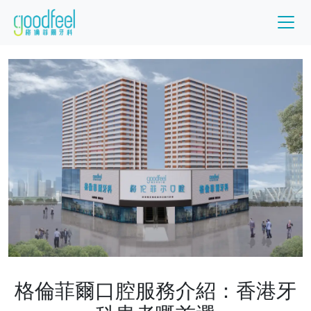
格倫菲爾口腔服務介紹：香港牙