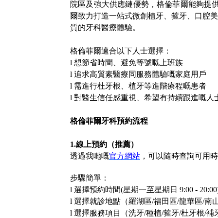
院區及強大供應鏈優勢，格倫菲爾能夠提供
爾致力打造一站式微創植牙、箍牙、口腔美
質的牙科醫療體驗。
格倫菲爾適合以下人士選擇
：
l
想節省時間、避免等號嘅上班族
l
追求高質素醫療同服務體驗嘅家庭用戶
l
需進行杜牙根、植牙等進階療程嘅患者
l
對醫生信任感重視、希望有持續跟進嘅人
格倫菲爾牙科
預約流程
1.線上預約（推薦）
透過我哋嘅
官方網站
，
可以隨時查詢可用時
步驟簡單：
l
選擇
預約時間
(星期一至星期日 9:00 - 20:00
l
選擇就診地點（
羅湖區
/福田區/龍華區/南
l
選擇服務項目（
洗牙
/種植/箍牙/杜牙根/補