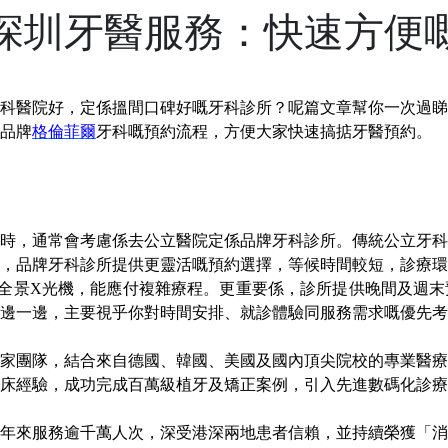
深圳牙醫服務：快速方便
科醫院
好，定係搵間
口碑好嘅牙科診所
？呢篇文章幫
你一次過睇
品牌
格倫菲爾
牙科
嘅預約流程，方便大家快速搞掂牙醫預約。
時，通常會考慮係去公
立
醫院定係
品牌牙科
診所。
傳統公立牙科
，
品牌牙科
診所提供更靈活嘅預約選擇，等候時間較短，診療環
及全景X光機，能應付複雜療程。更重要係，診所提供晚間及週
邊一邊，主要視乎你對時間安排、就診體驗同服務需求嘅優先考
家團隊，結合來自德國、韓國、美國及國內頂尖院校的專業醫療
臨床經驗，成功完成百萬級植牙及矯正案例，引入先進數碼化診
年來服務逾千萬人次，深受港深兩地患者信賴，並持續榮獲「消