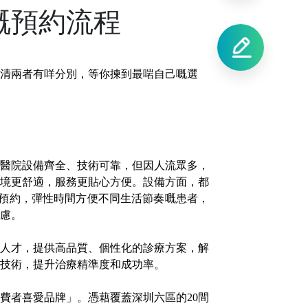
嘅預約流程
清兩者有咩分別，等你揀到最啱自己嘅選
醫院設備齊全
、技術可靠，但因人流眾多
，
境更舒適
，
服務更貼心方便
。
設備方面，
都
末預約，彈性時間方便不同生活節奏嘅患者，
慮。
人才，提供高品質、個性化的診療方案，解
療技術，提升治療精準度和成功率。
費者喜愛品牌」。憑藉覆蓋深圳六區的
20間