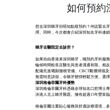
如何預約
想去深圳睇牙但唔知點樣預約？仲諗緊去
牙
擇。同時，今次都會介紹深圳知名牙科連鎖
睇牙去
醫院
定去
診所
？
如果你由香港
来
深圳睇牙，喺預約牙科服務
輪候時間較長且醫生與患者溝通有限。相反
配備先進嘅顯微根管儀、
CBCT斷層掃描
無需特意請假，令睇牙變得輕鬆方便。
選擇
深圳格倫菲爾牙科優勢
深圳格倫菲爾牙科憑藉全球知名口腔博士專
決港人北上睇牙難題。擁有超過
15年豐富
格倫菲爾注重貼心服務與舒適診療環境，多