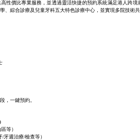
高性價比專業服務，並透過靈活快捷的預約系統滿足港人跨境就
學、綜合診療及兒童牙科五大特色診療中心，並實現多院技術共
士
段，一鍵預約。
)
山區
等）
牙/牙週治療/檢查
等）