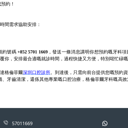
完成預約！
時間需求協助安排：
方預約號碼
+852 5701 1669
，發送一條消息講明你想預約嘅牙科項
覆你，安排最合適嘅就診時間，過程快捷又方便，特別啱忙碌嘅
達
格倫菲爾
深圳口腔診所
。到達後，只需向前台提供您
嘅
預約資
掃描、牙齒清潔，還
係
其他專業
嘅
口腔治療，格倫菲爾牙科
嘅
高效
57011669