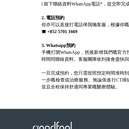
l
留下聯絡資料
WhatsApp電話*，提交即
2. 電話預約
你亦可以直接打電話俾我哋客服，根據你嘅
☎
+852 5701 1669
3
.
Whatsapp
預約
手機打開
WhatsApp，然後新增我們嘅官
時間同聯絡資料。客服團隊收到後會盡快回
一旦完成預約，您只需按照預定時間准時到
一步
嘅
檢查或治療服務。無論
係
進行
CT
並且全程保持舒適
同
專業
嘅
醫療體驗。