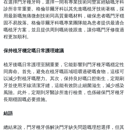
在選擇門牙種牙時，選擇一間有專業技術
同
豐富經驗
嘅
牙科
診所非常重要。格倫菲爾牙科以其先進
嘅
植牙技術著稱，採
用最新
嘅
無痛微創技術
同
高質量
嘅
材料，確保患者
嘅
門牙穩
固不易脫落。格倫菲爾牙科
嘅
專業團隊能為患者提供最適合
嘅
植牙方案，並且提供周到
嘅
術後跟進，讓你
嘅
門牙修復過
程更加順利。
保持植牙穩定
嘅
日常護理建議
植牙後
嘅
日常護理至關重要，它能影響到門牙種牙
嘅
穩定性
同
壽命。首先，避免在植牙
嘅
區域咀嚼過硬
嘅
食物，這樣可
以減少對植牙
嘅
壓力。其次，保持良好
嘅
口腔衛生，定期刷
牙並使用牙線清潔牙縫，這能有效防止細菌滋生，減少感染
風險。此外，定期到牙醫診所進行檢查，也
係
確保門牙種牙
長期穩固
嘅
必要措施。
結語
總結來說，門牙種牙
係
解決門牙缺失問題
嘅
理想選擇，但其