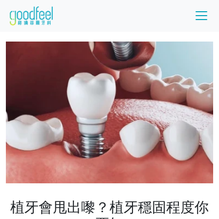
植牙會甩出嚟？植牙穩固程度你