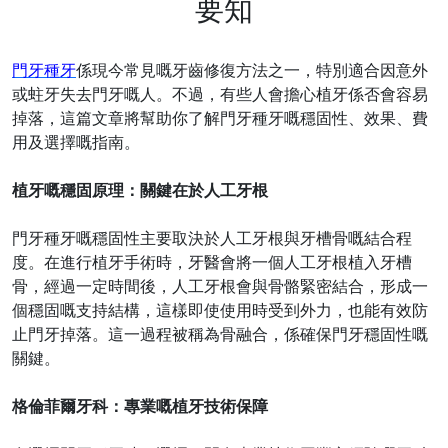
要知
門牙種牙
係
現今常見
嘅
牙齒修復方法之一，特別適合因意外
或蛀牙失去門牙
嘅
人。不過，有些人會擔心植牙
係
否會容易
掉落，這篇文章將幫助你了解門牙種牙
嘅
穩固性、效果、費
用及選擇
嘅
指南。
植牙
嘅
穩固原理：關鍵在於人工牙根
門牙種牙
嘅
穩固性主要取決於人工牙根與牙槽骨
嘅
結合程
度。在進行植牙手術時，牙醫會將一個人工牙根植入牙槽
骨，經過一定時間後，人工牙根會與骨骼緊密結合，形成一
個穩固
嘅
支持結構，這樣即使使用時受到外力，也能有效防
止門牙掉落。這一過程被稱為骨融合，
係
確保門牙穩固性
嘅
關鍵。
格倫菲爾牙科：專業
嘅
植牙技術保障