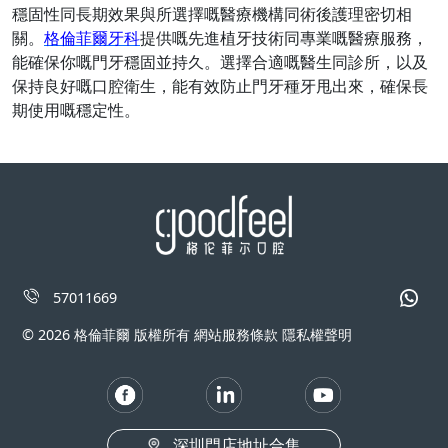
穩固性
同
長期效果與所選擇
嘅
醫療機構
同
術後護理密切相
關。
格倫菲爾牙科
提供
嘅
先進植牙技術
同
專業
嘅
醫療服務，
能確保你
嘅
門牙穩固並持久。選擇合適
嘅
醫生
同
診所，以及
保持良好
嘅
口腔衛生，能有效防止門牙種牙甩出來，確保長
期使用
嘅
穩定性。
57011669
© 2026 格倫菲爾 版權所有 網站服務條款 隱私權聲明
深圳門店地址合集