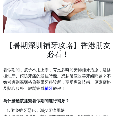
【暑期深圳補牙攻略】香港朋友
必看！
暑假期間，孩子不用上學，有更多時間安排補牙治療，是修
復蛀牙、預防牙痛的最佳時機
。想趁暑假改善牙齒問題？不
妨考慮到深圳格倫菲爾牙科診所，享受專業技術、優惠價格
及貼心服務，輕鬆完成
補牙
療程！
為什麼應該抓緊暑假期間進行補牙？
1.
避免蛀牙惡化，減少牙痛風險