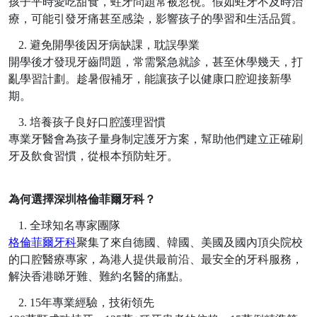
孩子平時愛吃甜食，蛀牙問題常被忽視。假如蛀牙不及時治
療，可能引發牙痛甚至感染，影響孩子的學習和生活品質。
2.
避免開學後因牙病缺課，耽誤學業
開學後才發現牙齒問題，常需緊急就診，甚至休學幾天，打
亂學習計劃。趁暑假補牙，能讓孩子以健康口腔迎接新學
期。
3.
培養孩子良好口腔護理習慣
專業牙醫會為孩子量身制定護牙方案，幫助他們建立正確刷
牙及飲食習慣，從根本預防蛀牙。
為何選擇深圳格倫菲爾牙科？
1.
全球知名專家團隊
格倫菲爾牙科
聚集了來自德國、韓國、美國及國內頂尖院校
的口腔醫療專家，為港人提供最前沿、最安全的牙科服務，
解決香港睇牙難、難約名醫的痛點。
2.
15年專業經驗，技術領先