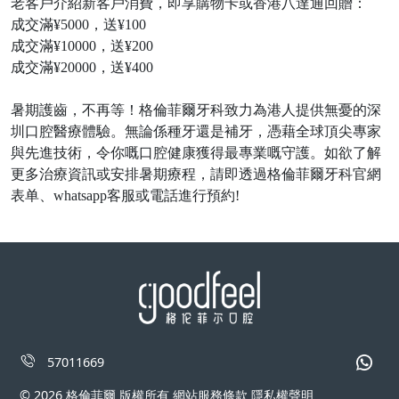
老客戶介紹新客戶消費，即享購物卡或香港八達通回贈：
成交滿
¥5000，送¥100
成交滿
¥10000，送¥200
成交滿
¥20000，送¥400
暑期護齒，不再等！格倫菲爾牙科致力為港人提供無憂的深
圳口腔醫療體驗。無論係種牙還是補牙，憑藉全球頂尖專家
與先進技術，令你嘅口腔健康獲得最專業嘅守護。
如欲了解
更多治療資訊或安排暑期療程，請即透過格倫菲爾牙科官網
表单
、
whatsapp
客服或電話進行預約
!
57011669
© 2026 格倫菲爾 版權所有 網站服務條款 隱私權聲明