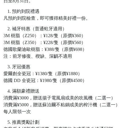
日至8月31日
。
1.
預約到院禮遇
凡預約到院檢查，即可獲得精美好禮一份。
2.
補牙特惠（普通蛀牙適用）
3M 樹脂（Z250）：¥128/隻（原價¥360）
3M 樹脂（Z350）：¥228/隻（原價¥560）
德國歌蘭迪歐樹脂：
¥388/隻（原價¥698）
注：前牙修復、楔缺、深齲不適用
3.
牙冠優惠
愛爾創全瓷冠：
¥1380/隻（原價¥1880）
德國
DD 全瓷冠：¥1980/隻（原價¥4500）
4.
滿額豪禮贈送
消費滿
¥3000，贈送揚子電風扇或美的吹風機（二選一）
消費滿
¥5000，贈送蘇泊爾不粘鍋或美的榨汁機（二選一）
每人限領一次
5.
推薦獎勵計劃