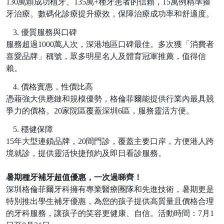
130萬顆成功植牙、135萬+種牙患者的信賴，15萬例精準箍
牙治療。數碼化診療提升療效，保障治療成功率和舒適度。
3.
優質服務與口碑
服務超過
1000萬人次，深港地區口碑最佳。多次獲「消費者
喜愛品牌」稱號，眾多明星名人及體育冠軍推薦，值得信
賴。
4.
價格實惠，性價比高
憑藉強大供應鏈和規模優勢，格倫菲爾能提供行業內最具競
爭力的價格。
20家院區覆蓋深圳6區，服務靈活方便。
5.
穩健保障
15年大型連鎖品牌，20間門診，覆蓋主要口岸，方便港人跨
境就診，提供靈活快捷預約及即日看診服務。
暑期種牙補牙超值優惠，一次過睇齊！
深圳格倫菲爾牙科擁有專業醫療團隊和先進技術，暑期
更是
特別推出學生補牙優惠，為您的孩子提供高質量且價格合理
的牙科服務，讓孩子的笑容更健康、自信。
活動時間：
7月1