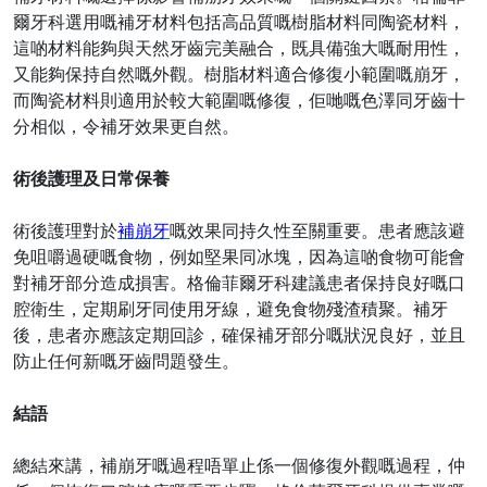
爾牙科選用嘅補牙材料包括高品質嘅樹脂材料同陶瓷材料，
這啲材料能夠與天然牙齒完美融合，既具備強大嘅耐用性，
又能夠保持自然嘅外觀。樹脂材料適合修復小範圍嘅崩牙，
而陶瓷材料則適用於較大範圍嘅修復，佢哋嘅色澤同牙齒十
分相似，令補牙效果更自然。
術後護理及日常保養
術後護理對於
補崩牙
嘅效果同持久性至關重要。患者應該避
免咀嚼過硬嘅食物，例如堅果同冰塊，因為這啲食物可能會
對補牙部分造成損害。格倫菲爾牙科建議患者保持良好嘅口
腔衛生，定期刷牙同使用牙線，避免食物殘渣積聚。補牙
後，患者亦應該定期回診，確保補牙部分嘅狀況良好，並且
防止任何新嘅牙齒問題發生。
結語
總結來講，補崩牙嘅過程唔單止係一個修復外觀嘅過程，仲