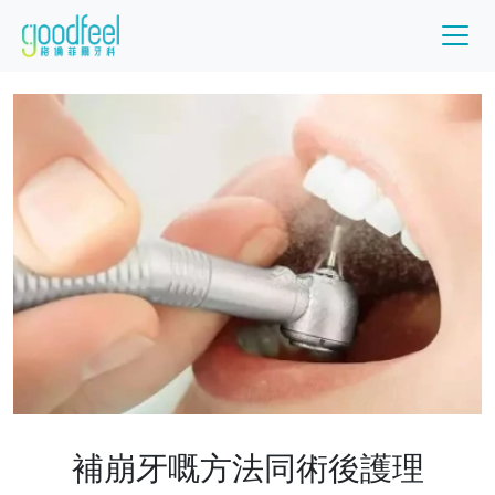
補崩牙嘅方法同術後護理