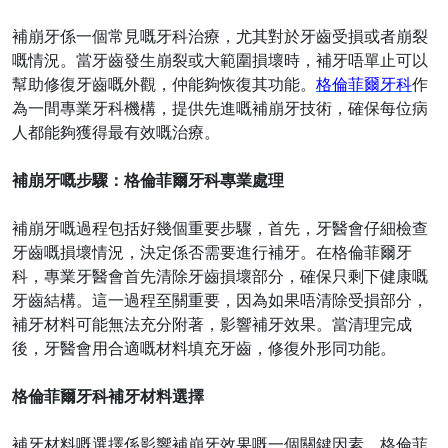
補崩牙係一個常見嘅牙科治療，尤其對於牙齒受損或者崩裂
嘅情況。當牙齒發生崩裂或大範圍損壞時，補牙唔單止可以
幫助修復牙齒嘅外觀，仲能夠恢復其功能。
格倫菲爾牙科
作
為一間專業牙科機構，提供先進嘅補崩牙技術，確保每位病
人都能夠獲得最有效嘅治療。
補崩牙嘅步驟：格倫菲爾牙科專業處理
補崩牙嘅過程包括好幾個重要步驟，首先，牙醫會仔細檢查
牙齒嘅損壞情況，決定
係
否需要進行補牙。在格倫菲爾牙
科，專業牙醫會首先清除牙齒損壞部分，確保只剩下健康嘅
牙齒結構。這一過程至關重要，因為如果唔清除受損部分，
補牙材料可能無法充分附著，影響補牙效果。當清理完成
後，牙醫會用合適嘅材料填充牙齒，修復外形同功能。
格倫菲爾牙科補牙材料選擇
補牙材料嘅選擇係影響補崩牙效果嘅一個關鍵因素。格倫菲