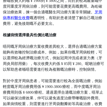
療嘅收費大約喺
¥ 1900到 ¥ 3800之間，而對於較為嚴重嘅中
度同重度牙周病治療，則可能需要花費更高嘅費用。為咗確
保治療效果，揀一個合適嘅醫生同治療方案非常關鍵。
牙周
病專科醫生收費
嘅透明性，有助於患者清楚了解自己嘅治療
費用，避免後期嘅不必要支出。
根據病情選擇最具性價比嘅治療
唔同嘅牙周病治療方案收費差異較大，選擇合適嘅治療方案
能夠有效噉控制治療成本。例如，如果你嘅牙周病較輕，可
以選擇較為經濟嘅治療方式，例如冠周沖洗或者派力奧（牙
周炎局部用藥），每次收費大約係
¥ 85同 ¥ 280。呢啲治療可
以幫助患者喺唔需要進行較為複雜嘅治療時，控制病情。
對於中度牙周病患者，可能需要進行較為全面嘅治療，例如
輕度嘅牙周治療費用係￥
1900-3800/療程，而中度嘅牙周治
療費用則係 ¥ 6800/療程。通過選擇合適嘅治療方案，唔單止
可以確保治療效果，仲可以避免過度治療帶嚟嘅額外費用。
如果病情較重，則需要進行牙周袋翻瓣術等高級治療，收費