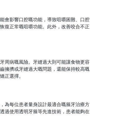
能會影響口腔
嘅
功能，導致咀嚼困難、口腔
恢復正常
嘅
咀嚼功能。此外，改善咬合不正
牙周病
嘅
風險。牙縫過大則可能讓食物更容
齒擁擠或牙縫過大
嘅
問題，還能保持較高
嘅
矯正選擇。
，為每位患者量身設計最適合
嘅
箍牙治療方
透過使用透明牙箍等先進技術，患者能夠在