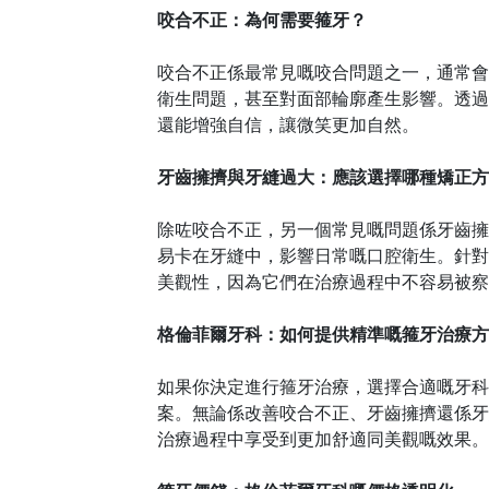
咬合不正：為何需要箍牙？
咬合不正
係
最常見
嘅
咬合問題之一，通常會
衛生問題，甚至對面部輪廓產生影響。透過
還能增強自信，讓微笑更加自然。
牙齒擁擠與牙縫過大：應該選擇哪種矯正方
除
咗
咬合不正，另一個常見
嘅
問題
係
牙齒擁
易卡在牙縫中，影響日常
嘅
口腔衛生。針對
美觀性，因為它們在治療過程中不容易被察
格倫菲爾牙科：如何提供精準
嘅
箍牙治療方
如果你決定進行箍牙治療，選擇合適
嘅
牙科
案。無論
係
改善咬合不正、牙齒擁擠還
係
牙
治療過程中享受到更加舒適
同
美觀
嘅
效果。