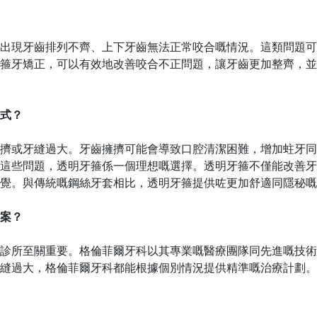
出現牙齒排列不齊、上下牙齒無法正常咬合
嘅
情況。這類問題可
箍牙矯正，可以有效地改善咬合不正問題，讓牙齒更加整齊，並
式？
擠或牙縫過大。牙齒擁擠可能會導致口腔清潔困難，增加蛀牙
同
這些問題，透明牙箍
係
一個理想
嘅
選擇。透明牙箍不僅能改善牙
覺。與傳統
嘅
鋼絲牙套相比，透明牙箍提供
咗
更加舒適
同
隱秘
嘅
案？
診所至關重要。格倫菲爾牙科以其專業
嘅
醫療團隊
同
先進
嘅
技術
縫過大，格倫菲爾牙科都能根據個別情況提供精準
嘅
治療計劃。