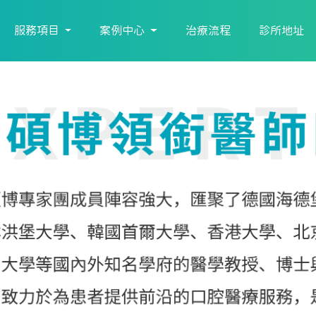
服務項目
案例中心
治療流程
診所地址