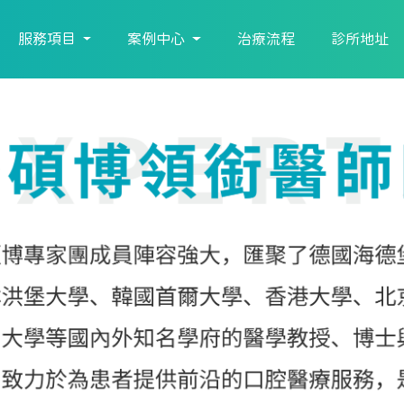
服務項目
案例中心
治療流程
診所地址