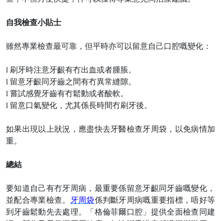
自我檢查小貼士
雖然專業檢查最可靠，但平時亦可以留意自己口腔嘅變化：
l
刷牙時注意牙齦有冇出血或者腫脹。
l
留意牙齦同牙齒之間有冇異常縫隙。
l
嘗試感覺牙齒有冇鬆動或者酸軟。
l
留意口氣變化，尤其係長時間冇刷牙後。
如果出現以上狀況，應盡快去牙醫檢查牙周袋，以免病情加
重。
總結
要知道自己有冇牙周病，最重要係留意牙齦同牙齒嘅變化，
並配合專業檢查。
牙周袋
係判斷牙周病嘅重要指標，唔好等
到牙齒鬆動先去處理。「格倫菲爾口腔」提供全面檢查同建