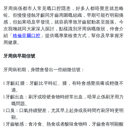
牙周病係都市人常見嘅口腔隱患，好多人都唔覺意就忽略
咗。佢慢慢侵蝕牙齦同牙齒周圍嘅組織，早期可能冇明顯痛
感，但如果唔及早發現，就容易導致牙齒鬆動甚至脫落。今
次我哋就同大家深入探討，點樣識別牙周病嘅徵狀，仲會介
紹「
格倫菲爾口腔
」提供嘅專業檢查方式，幫你及早掌握牙
周健康。
牙周病早期信號
牙周病初期，身體會發出一些細微信號：
l
牙齦紅腫：牙齦比平時紅、腫，有時會感覺痕癢或輕微不
適。
l
牙齦出血：刷牙或咬硬食物時經常出血，唔單止係刷牙用力
嘅問題。
l
口臭：口氣持續變差，尤其早上起身或長時間冇刷牙時更明
顯。
l
牙齒敏感：食冷食、熱食或者酸味食物時，牙齒會有明顯酸