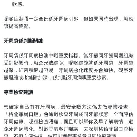
軟感。
呢啲症狀唔一定全部係牙周病引起，但如果同時出現，就應
該提高警覺。
牙周袋係判斷關鍵
牙周袋係牙周病檢測中嘅重要指標。當牙齦同牙齒周圍組織
受到影響時，就會形成縫隙，呢啲縫隙就係牙周袋。牙周袋
越深，細菌積聚越容易，牙周病惡化速度亦會加快。觀察牙
齦退縮或者縫隙加深，係判斷牙周病嘅重要線索。
專業檢查建議
想確定自己有冇牙周病，最安全嘅方法係去做專業檢查。
「格倫菲爾口腔」會通過檢查牙周袋同牙齦狀態，全面評估
牙周健康。呢種檢查唔痛，而且可以幫你及早了解病情，避
免牙周病惡化。對於香港客戶嚟講，去深圳格倫菲爾口腔檢
查，不但方便快捷，仲可以獲得專業意見同治療建議。