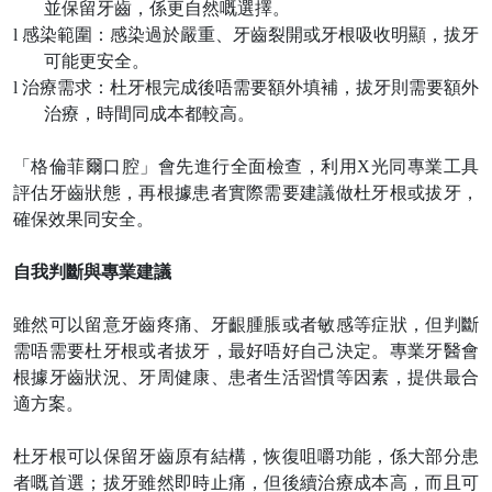
並保留牙齒，係更自然嘅選擇。
l
感染範圍：感染過於嚴重、牙齒裂開或牙根吸收明顯，拔牙
可能更安全。
l
治療需求：杜牙根完成後唔需要額外填補，拔牙則需要額外
治療，時間同成本都較高。
「格倫菲爾口腔」會先進行全面檢查，利用
X光同專業工具
評估牙齒狀態，再根據患者實際需要建議做杜牙根或拔牙，
確保效果同安全。
自我判斷與專業建議
雖然可以留意牙齒疼痛、牙齦腫脹或者敏感等症狀，但判斷
需唔需要杜牙根或者拔牙，最好唔好自己決定。專業牙醫會
根據牙齒狀況、牙周健康、患者生活習慣等因素，提供最合
適方案。
杜牙根可以保留牙齒原有結構，恢復咀嚼功能，係大部分患
者嘅首選；拔牙雖然即時止痛，但後續治療成本高，而且可