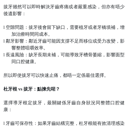
拔牙雖然可以即時解決牙齒疼痛或者嚴重感染，但亦有唔少
後遺影響：
l
空隙問題：拔牙後會留下缺口，需要植牙或者牙橋填補，增
加治療時間同成本。
l
鄰牙影響：鄰近牙齒可能因支撐不足而移位或受力改變，影
響整體咀嚼效率。
l
長遠風險：缺牙長期未補，可能導致牙槽骨萎縮，影響面型
同口腔健康。
所以即使拔牙可以快速止痛，都唔一定係最佳選擇。
杜牙根
vs 拔牙：點揀先啱？
選擇導牙根定拔牙，最關鍵係牙齒自身狀況同整體口腔健
康：
l
牙齒可保存性：如果牙齒結構完整，杜牙根能有效清理感染