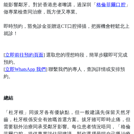
能影響鄰牙。對於香港患者嚟講，過深圳「
格倫菲爾口腔
」
做專業檢查同治療，既方便又專業。
即時預約，豁免診金並贈送
CT口腔掃描，把握機會輕鬆北上
就診
！
[
立即前往預約頁面
] 選取您的理想時段，簡單步驟即可完成
預約。
[
立即
WhatsApp 我們
] 聯繫我們的專人，查詢詳情或安排預
約。
總結
「杜牙根」同拔牙各有優缺點，但一般建議先保留天然牙
齒，杜牙根係安全有效嘅首選方案。拔牙雖可即時止痛，但
需要額外治療同承受鄰牙影響。每位患者情況唔同，「
格倫
菲爾口腔
」提供專業評估同建議，幫你選擇最啱自己嘅治療