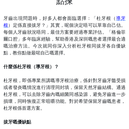
點揀
牙齒出現問題時，好多人都會面臨選擇：「杜牙根（
導牙
根
）定係直接拔牙？」其實，呢個決定唔可以單靠自己估。
每個人牙齒狀況唔同，最佳方案要經過專業評估。「格倫菲
爾口腔」多年臨床經驗，幫助香港及深圳嘅患者選擇最合適
嘅治療方法。今次就同你深入分析杜牙根同拔牙各自優缺
點，教你點做最啱自己嘅選擇。
什麼係杜牙根（導牙根）？
杜牙根，即係專業所講嘅導牙根治療，係針對牙齒牙髓受損
或者發炎嘅情況進行清理同封填，保留天然牙齒結構。通過
杜牙根，可以去除牙齒內嘅細菌同感染源，避免牙齒進一步
損壞，同時恢復正常咀嚼功能。對於希望保留牙齒嘅患者，
杜牙根係首選方案。
拔牙嘅優缺點