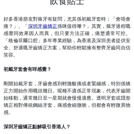
飲食貼士
好多香港朋友對箍牙有疑問，尤其係初戴牙套時：「會唔會
痛？」、「
深圳牙齒矯正
係咪值得嚟？」其實，箍牙過程嘅
感覺同效果因人而異，但只要方法正確，痛楚通常可控。
「格倫菲爾口腔」多年專業經驗，為香港及深圳患者提供安
全、舒適嘅牙齒矯正方案，幫助你輕鬆擁有整齊牙齒同自信
笑容。
初戴牙套會有咩感覺？
剛開始戴牙套，牙齒會感到輕微酸痛或者緊繃感，特別係矯
正力開始作用嘅頭幾日。呢種不適係正常現象，代表牙齒開
始移動，通常幾日至一星期就會慢慢適應。透明牙套或隱形
矯正相對傳統鋼絲牙套，痛感會細微啲，但都會有輕微異物
感。
深圳牙齒矯正點解吸引香港人？