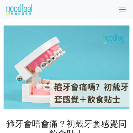
箍牙會唔會痛？初戴牙套感覺同