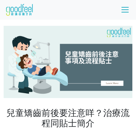
兒童矯齒前後要注意咩？治療流
程同貼士簡介