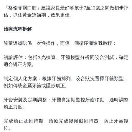
「格倫菲爾口腔」建議家長最好喺孩子
7至12歲之間做初步評
估，抓住黃金矯齒期，效果更佳。
治療流程拆解
兒童矯齒唔係一次性操作，而係一個循序漸進嘅過程：
初診評估：包括
X光檢查、牙齒模型分析同咬合測試，確定
適合矯正方案。
制定個人化方案：根據牙齒排列、咬合狀況選擇牙箍類型，
例如傳統金屬牙箍或隱形矯正。
牙套安裝及定期調整：牙醫會定期監控牙齒移動，適時調整
矯正力度。
完成矯正及維持期：治療完成後佩戴維持器，防止牙齒復
位。