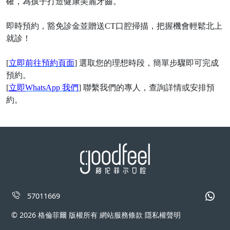
確，為孩子打造健康美麗牙齒。
即時預約，豁免診金並贈送
CT口腔掃描，把握機會輕鬆北上
就診
！
[
立即前往預約頁面
] 選取您的理想時段，簡單步驟即可完成
預約。
[
立即
WhatsApp 我們
] 聯繫我們的專人，查詢詳情或安排預
約。
57011669
© 2026 格倫菲爾 版權所有 網站服務條款 隱私權聲明