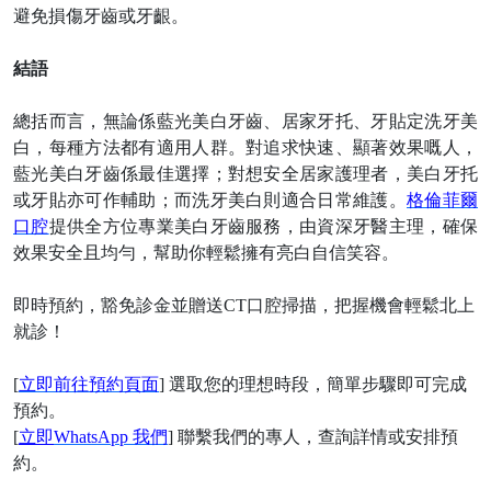
避免損傷牙齒或牙齦。
結語
總括而言，無論係藍光美白牙齒、居家牙托、牙貼定洗牙美
白，每種方法都有適用人群。對追求快速、顯著效果嘅人，
藍光美白牙齒係最佳選擇；對想安全居家護理者，美白牙托
或牙貼亦可作輔助；而洗牙美白則適合日常維護。
格倫菲爾
口腔
提供全方位專業美白牙齒服務，由資深牙醫主理，確保
效果安全且均勻，幫助你輕鬆擁有亮白自信笑容。
即時預約，豁免診金並贈送
CT口腔掃描，把握機會輕鬆北上
就診
！
[
立即前往預約頁面
] 選取您的理想時段，簡單步驟即可完成
預約。
[
立即
WhatsApp 我們
] 聯繫我們的專人，查詢詳情或安排預
約。