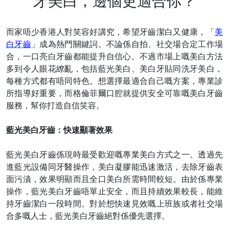
牙美白，邊個更適合你？
而家唔少香港人對笑容好講究，希望牙齒潔白又健康，「
美
白牙齒
」成為熱門關鍵詞。不論係自拍、社交場合定工作場
合，一口亮白牙齒都能提升自信心。不過市場上嘅美白方法
多到令人眼花繚亂，包括藍光美白、美白牙貼同洗牙美白，
每種方式都有唔同特色。想選擇最適合自己嘅方案，專業診
所指導好重要，而格倫菲爾口腔就提供安全可靠嘅美白牙齒
服務，幫你打造自信笑容。
藍光美白牙齒：快速顯著效果
藍光美白牙齒係現時最受歡迎嘅專業美白方式之一。透過先
進藍光設備同牙醫操作，美白凝膠能迅速激活，去除牙齒表
面污漬，效果明顯而且全口美白所需時間較短。由於係專業
操作，藍光美白牙齒唔單止安全，而且持續效果較長，能維
持牙齒潔白一段時間。對於想快速見效嘅上班族或者社交場
合多嘅人士，藍光美白牙齒絕對係優先選擇。