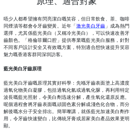
原理、適合對象
唔少人都希望擁有閃亮潔白嘅笑容，但日常飲食、茶、咖啡
同煙漬等都會令牙齒變黃。近年「
激光美白牙齒
」成為熱門
選擇，尤其係藍光美白（又稱冷光美白），可以快速改善牙
齒顏色。「格倫菲爾口腔」提供專業嘅藍光美白服務，針對
不同客戶設計安全又有效嘅方案，特別適合想快速提升笑容
魅力嘅香港客群同深圳訪客。
藍光美白牙齒原理
藍光美白牙齒嘅原理其實好科學：先喺牙齒表面塗上高濃度
過氧化物美白凝膠，包括過氧化氫或過氧化脲，再利用特定
波長嘅藍光照射，令美白劑迅速分解，產生氧化還原反應。
呢個過程會將牙齒表面嘅頑固色素分解成淺色化合物，而分
解後嘅水分子安全排出。簡單嚟講，就係藍光加速美白劑作
用，令牙齒快速變白，比傳統牙膏或居家美白產品效果更明
顯。