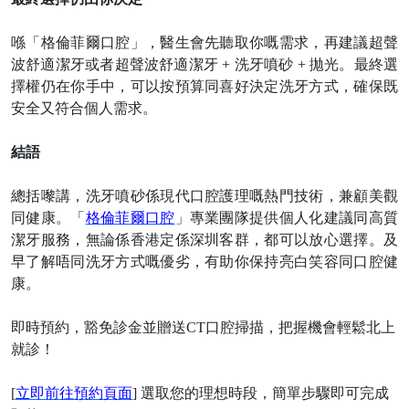
喺「格倫菲爾口腔」，醫生會先聽取你嘅需求，再建議超聲
波舒適潔牙或者超聲波舒適潔牙
+ 洗牙噴砂 + 拋光。最終選
擇權仍在你手中，可以按預算同喜好決定洗牙方式，確保既
安全又符合個人需求。
結語
總括嚟講，洗牙噴砂係現代口腔護理嘅熱門技術，兼顧美觀
同健康。「
格倫菲爾口腔
」專業團隊提供個人化建議同高質
潔牙服務，無論係香港定係深圳客群，都可以放心選擇。及
早了解唔同洗牙方式嘅優劣，有助你保持亮白笑容同口腔健
康。
即時預約，豁免診金並贈送
CT口腔掃描，把握機會輕鬆北上
就診
！
[
立即前往預約頁面
] 選取您的理想時段，簡單步驟即可完成