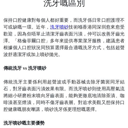
洗牙嘅區別
保持口腔健康對每個人都好重要，而洗牙係日常口腔護理不
可或缺嘅一環。近年，
洗牙噴砂
技術喺香港同深圳愈來愈受
歡迎，因為佢唔單止清潔牙齒表面污漬，仲可以改善牙齒光
澤。「格倫菲爾口腔」多年來提供專業潔牙服務，建議患者
根據個人口腔狀況同預算選擇最合適嘅洗牙方式，包括超聲
波舒適潔牙或加上噴砂拋光。
傳統洗牙
vs 洗牙噴砂
傳統洗牙主要係利用超聲波或手動器械去除牙菌斑同牙結
石，對牙齒表面污漬效果有限。而洗牙噴砂則使用高壓氣流
將細小研磨粉末噴向牙齒表面，能夠更徹底地清除茶漬、咖
啡漬甚至煙漬，同時不傷牙齒表層。對追求美觀又想保持口
腔健康嘅朋友嚟講，噴砂洗牙係更理想嘅選擇。
洗牙噴砂嘅主要優勢