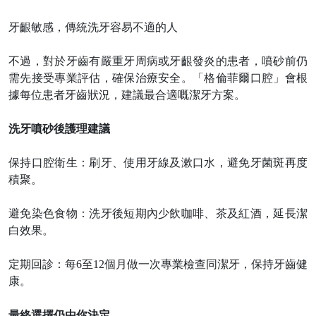
牙齦敏感，傳統洗牙容易不適的人
不過，對於牙齒有嚴重牙周病或牙齦發炎的患者，噴砂前仍
需先接受專業評估，確保治療安全。「格倫菲爾口腔」會根
據每位患者牙齒狀況，建議最合適嘅潔牙方案。
洗牙噴砂後護理建議
保持口腔衛生：刷牙、使用牙線及漱口水，避免牙菌斑再度
積聚。
避免染色食物：洗牙後短期內少飲咖啡、茶及紅酒，延長潔
白效果。
定期回診：每
6至12個月做一次專業檢查同潔牙，保持牙齒健
康。
最終選擇仍由你決定