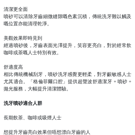
清潔更全面
噴砂可以清除牙齒細微縫隙嘅色素沉積，傳統洗牙難以觸及
嘅位置亦能清理乾淨。
美觀效果即時見到
經過噴砂後，牙齒表面光澤提升，笑容更亮白，對於經常飲
咖啡或茶嘅人士特別有效。
舒適度高
相比傳統機械刮牙，噴砂洗牙感覺更輕柔，對牙齦敏感人士
尤其適合。「格倫菲爾口腔」提供超聲波舒適潔牙
+ 噴砂 +
拋光服務，大幅提升清潔體驗。
洗牙噴砂適合人群
長期飲茶、咖啡或吸煙人士
想提升牙齒亮白效果但唔想漂白牙齒的人