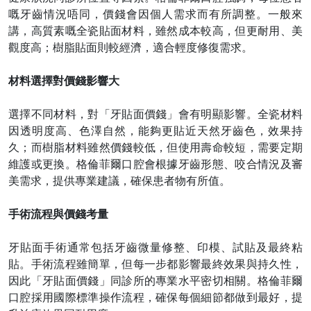
嘅牙齒情況唔同，價錢會因個人需求而有所調整。一般來
講，高質素嘅全瓷貼面材料，雖然成本較高，但更耐用、美
觀度高；樹脂貼面則較經濟，適合輕度修復需求。
材料選擇對價錢影響大
選擇不同材料，對「牙貼面價錢」會有明顯影響。全瓷材料
因透明度高、色澤自然，能夠更貼近天然牙齒色，效果持
久；而樹脂材料雖然價錢較低，但使用壽命較短，需要定期
維護或更換。格倫菲爾口腔會根據牙齒形態、咬合情況及審
美需求，提供專業建議，確保患者物有所值。
手術流程與價錢考量
牙貼面手術通常包括牙齒微量修整、印模、試貼及最終粘
貼。手術流程雖簡單，但每一步都影響最終效果與持久性，
因此「牙貼面價錢」同診所的專業水平密切相關。格倫菲爾
口腔採用國際標準操作流程，確保每個細節都做到最好，提