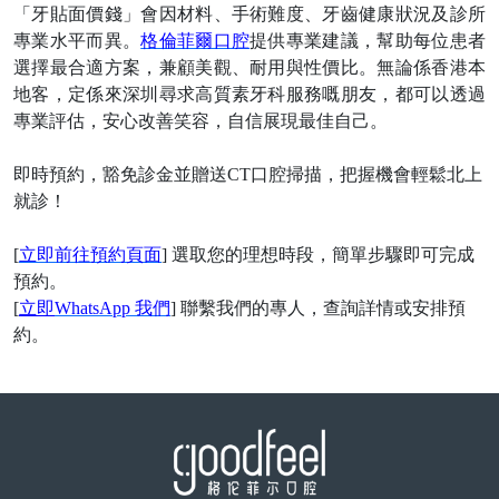
「牙貼面價錢」會因材料、手術難度、牙齒健康狀況及診所
專業水平而異。
格倫菲爾口腔
提供專業建議，幫助每位患者
選擇最合適方案，兼顧美觀、耐用與性價比。無論係香港本
地客，定係來深圳尋求高質素牙科服務嘅朋友，都可以透過
專業評估，安心改善笑容，自信展現最佳自己。
即時預約，豁免診金並贈送
CT口腔掃描，把握機會輕鬆北上
就診
！
[
立即前往預約頁面
] 選取您的理想時段，簡單步驟即可完成
預約。
[
立即
WhatsApp 我們
] 聯繫我們的專人，查詢詳情或安排預
約。