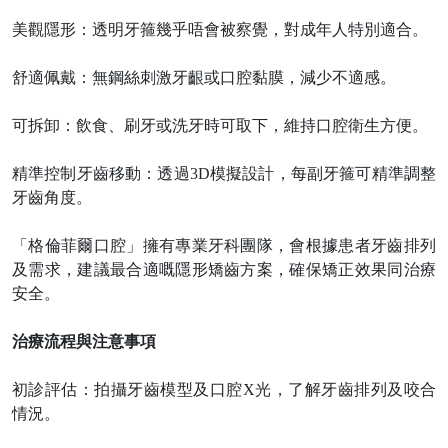
美觀隱形：透明牙箍幾乎唔會被察覺，對成年人特別適合。
舒適佩戴：無鋼絲刺激牙齦或口腔黏膜，減少不適感。
可拆卸：飲食、刷牙或洗牙時可取下，維持口腔衛生方便。
精準控制牙齒移動：透過
3D模擬設計，每副牙箍可精準調整
牙齒角度。
「格倫菲爾口腔」擁有專業牙科團隊，會根據患者牙齒排列
及需求，建議最合適嘅隱形矯齒方案，確保矯正效果同治療
安全。
治療流程與注意事項
初診評估：拍攝牙齒模型及口腔
X光，了解牙齒排列及咬合
情況。