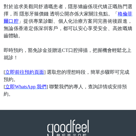
對於追求美觀同舒適嘅患者，隱形矯齒係現代矯正嘅熱門選
擇，而
隱形牙箍價錢
透明公開亦係大家關注焦點。「
格倫菲
爾口腔
」提供專業診斷、個人化治療方案同完善術後跟進，
無論係香港定係深圳客戶，都可以安心享受安全、高效嘅矯
齒體驗
。
即時預約，豁免診金並贈送
CT口腔掃描，把握機會輕鬆北上
就診
！
[
立即前往預約頁面
] 選取您的理想時段，簡單步驟即可完成
預約。
[
立即
WhatsApp 我們
] 聯繫我們的專人，查詢詳情或安排預
約。