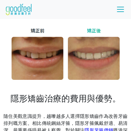
隱形矯齒治療的費用與優勢。
隨住美觀意識提升，越嚟越多人選擇隱形矯齒作為改善牙齒
排列嘅方案。相比傳統鋼絲牙箍，隱形牙箍佩戴舒適、易清
潔，最重要係唔易被人察覺。對於關注
隱形牙箍價錢
嘅港深