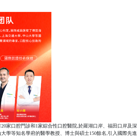
圳擁有20家口腔門診和1家綜合性口腔醫院,於羅湖口岸、福田口岸
大學等知名學府的醫學教授、博士與碩士150餘名,引入國際先進醫