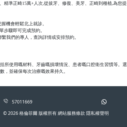
萬+顆、精準正畸15萬+人次,從拔牙、修復、美牙、正畸到種植,
把握機會輕鬆北上就診。
簡單步驟即可完成預約。
即聯繫我們的專人，查詢詳情或安排預約。
括所使用嘅材料、牙齒嘅損壞情況、患者嘅口腔衛生習慣等。選
數，並確保每次治療嘅效果持久。
57011669
© 2026 格倫菲爾 版權所有 網站服務條款 隱私權聲明