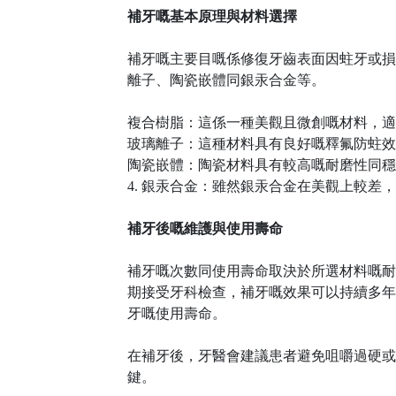
補牙嘅基本原理與材料選擇
補牙嘅主要目嘅係修復牙齒表面因蛀牙或損
離子、陶瓷嵌體同銀汞合金等。
複合樹脂：這係一種美觀且微創嘅材料，適
玻璃離子：這種材料具有良好嘅釋氟防蛀效
陶瓷嵌體：陶瓷材料具有較高嘅耐磨性同穩
4. 銀汞合金：雖然銀汞合金在美觀上較
補牙後嘅維護與使用壽命
補牙嘅次數同使用壽命取決於所選材料嘅耐
期接受牙科檢查，補牙嘅效果可以持續多年
牙嘅使用壽命。
在補牙後，牙醫會建議患者避免咀嚼過硬或
鍵。