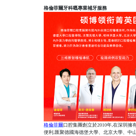
格倫菲爾牙科嘅專業補牙服務
格倫菲爾
口腔集團創立於
2010年,在深
便利,匯聚德國海德堡大學、北京大學、中山