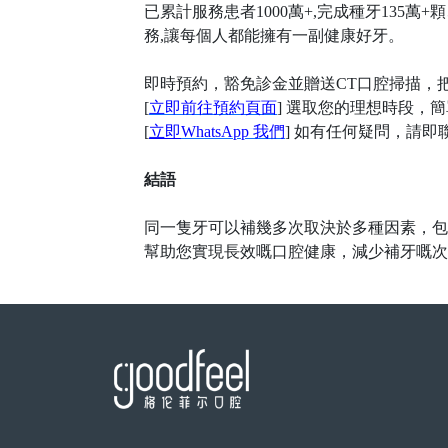
已累計服務患者1000萬+,完成種牙135
務,讓每個人都能擁有一副健康好牙。
即時預約，豁免診金並贈送
CT口腔掃描，
[
立即前往預約頁面
] 選取您的理想時段，
[
立即
WhatsApp 我們
] 如有任何疑問，請
結語
同一隻牙可以補幾多次取決於多種因素，包
幫助您實現長效嘅口腔健康，減少補牙嘅次