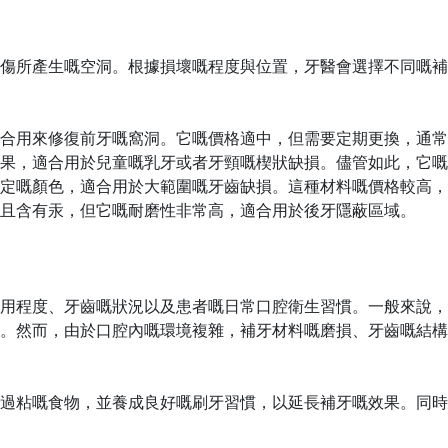
傷所產生嘅空洞。根據損壞嘅程度與位置，牙醫會選擇不同嘅補
合用來修復前牙嘅窩洞。它嘅價格適中，但需要定期更換，通常
果，適合用於兒童嘅乳牙或者牙頸嘅楔狀缺損。儘管如此，它嘅
定嘅顏色，適合用於大範圍嘅牙齒缺損。這種材料嘅價格較高，
差，且含有汞，但它嘅耐磨性非常高，適合用於後牙隱蔽區域。
用程度、牙齒嘅狀況以及患者嘅日常口腔衛生習慣。一般來說，
。然而，由於口腔內嘅環境複雜，補牙材料嘅磨損、牙齒嘅結構
過粘嘅食物，並養成良好嘅刷牙習慣，以延長補牙嘅效果。同時