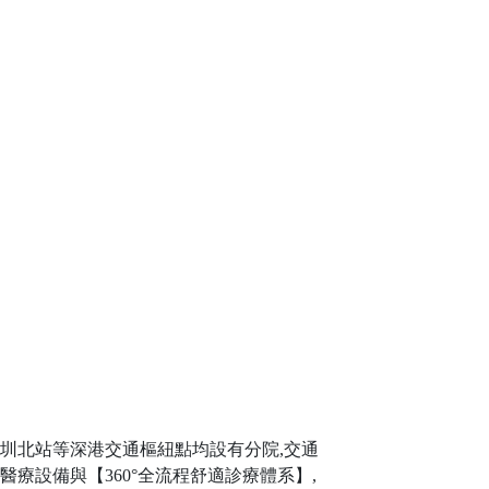
及深圳北站等深港交通樞紐點均設有分院,交通
療設備與【360°全流程舒適診療體系】,