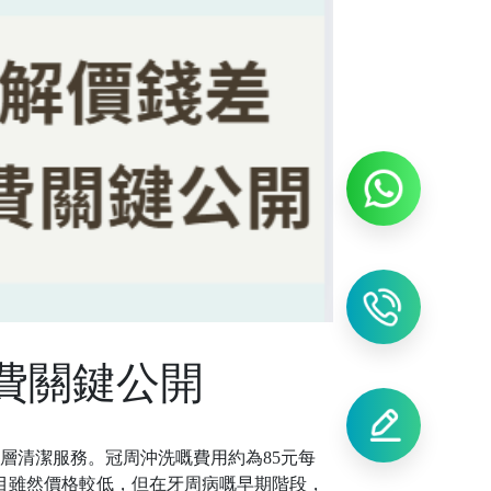
費關鍵公開
層清潔服務。冠周沖洗嘅費用約為
85元每
目雖然價格較低，但在牙周病嘅早期階段，