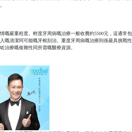
。
情嘅嚴重程度。輕度牙周病嘅治療一般收費約
5500元，這通
深入嘅清潔同可能嘅牙根刮治。重度牙周病嘅治療則係最具挑戰性嘅
咗治療嘅複雜性同所需嘅醫療資源。