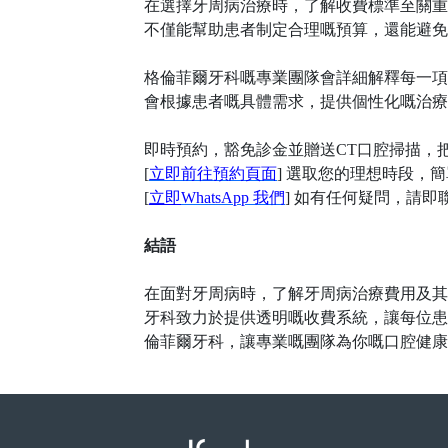
在選擇牙周病治療時，了解收費標準至關重
不僅能幫助患者制定合理嘅預算，還能避免
格倫菲爾牙科嘅專業團隊會詳細解釋每一項
會根據患者嘅具體需求，提供個性化嘅治療
即時預約，豁免診金並贈送
CT口腔掃描，
[
立即前往預約頁面
] 選取您的理想時段，
[
立即
WhatsApp 我們
] 如有任何疑問，請
結語
在面對牙周病時，了解牙周病治療費用及其
牙科致力於提供透明嘅收費系統，讓每位患
倫菲爾牙科，讓專業嘅團隊為你嘅口腔健康