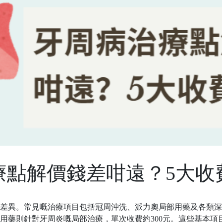
療點解價錢差咁遠？5大收
差異。常見嘅治療項目包括冠周沖洗、派力奧局部用藥及各類深
用藥則針對牙周炎嘅局部治療，單次收費約300元。這些基本項