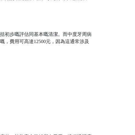
常包括初步嘅評估同基本嘅清潔。而中度牙周病
，費用可高達12500元，因為這通常涉及