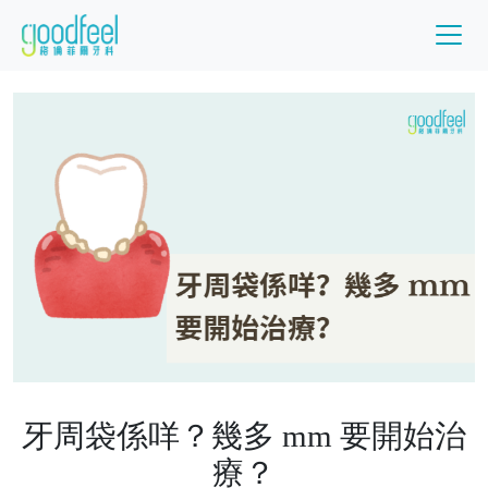
牙周袋係咩？幾多 mm 要開始治
療？