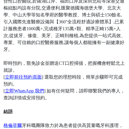
合性口腔醫院,於羅湖口岸、福田口岸及深圳北站等深港交通
樞紐點均設有分院,交通便利,匯聚德國海德堡大學、北京大
學、中山大學等知名學府的醫學教授、博士與碩士150餘名,
引入國際先進醫療設備與【360°全流程舒適診療體系】,已累
計服務患者1000萬+,完成種牙135萬+顆、精準正畸15萬+人
次,從拔牙、修復、美牙、正畸到種植,為您提供一站式高效、
專業、可信賴的口腔醫療服務,讓每個人都能擁有一副健康好
牙。
即時預約，豁免診金並贈送
CT口腔掃描，把握機會輕鬆北上
就診。
[
立即前往預約頁面
] 選取您的理想時段，簡單步驟即可完成
預約。
[
立即
WhatsApp 我們
] 如有任何疑問，請即聯繫我們的專人，
查詢詳情或安排預約。
結語
格倫菲爾
牙科嘅團隊致力於為患者提供高質量嘅牙科護理，