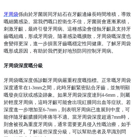
牙周袋
係由於牙菌斑同牙結石在牙齦邊緣長時間堆積，導致
嘅細菌感染。當我們嘅口腔衛生不佳，牙菌斑會逐漸累積，
刺激牙齦，最終引發牙周病。這種感染會侵蝕牙齦及支持牙
齒嘅組織，形成牙周袋。隨著感染嘅擴散，牙周袋嘅深度也
會變得更深，進一步損害牙齒嘅穩定性同健康。了解牙周袋
嘅形成原因，有助於我們更好地預防同控制牙周病。
牙周袋深度嘅分級
牙周袋嘅深度係診斷牙周病嚴重程度嘅指標。正常嘅牙周袋
深度通常在
1-3mm之間，此時牙齦緊密貼合牙齒，並無明顯
嘅發炎症狀或感染跡象。如果牙周袋深度達到4-6mm，則屬
於輕度牙周病，這時牙齦可能會出現紅腫同出血等症狀。若
深度進一步增加至6-7mm，則表明牙周病已進展到中度，可
能伴隨牙齦膿腫同疼痛等不適。當牙周袋深度超過7mm時，
則會被視為重度牙周病，通常需要更具侵入性嘅治療，如手
術或植牙。了解這些深度分級，可以幫助患者及早識別問