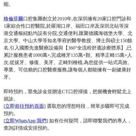
能。
格倫菲爾
口腔集團創立於
2010年,在深圳擁有20家口腔門診和
1家綜合性口腔醫院,於羅湖口岸、福田口岸及深圳北站等深
港交通樞紐點均設有分院,交通便利,匯聚德國海德堡大學、北
京大學、中山大學等知名學府的醫學教授、博士與碩士150餘
名,引入國際先進醫療設備與【360°全流程舒適診療體系】,已
累計服務患者1000萬+,完成種牙135萬+顆、精準正畸15萬+人
次,從拔牙、修復、美牙、正畸到種植,為您提供一站式高效、
專業、可信賴的口腔醫療服務,讓每個人都能擁有一副健康好
牙。
即時預約，豁免診金並贈送
CT口腔掃描，把握機會輕鬆北上
就診。
[
立即前往預約頁面
] 選取您的理想時段，簡單步驟即可完成
預約。
[
立即
WhatsApp 我們
] 如有任何疑問，請即聯繫我們的專人，
查詢詳情或安排預約。