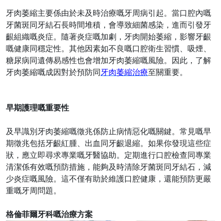
牙肉萎縮主要係由於未及時治療嘅牙周病引起。當口腔內嘅
牙菌斑同牙結石長時間堆積，會導致細菌感染，進而引發牙
齦組織嘅炎症。隨著炎症嘅加劇，牙肉開始萎縮，影響牙齦
嘅健康同穩定性。其他因素如不良嘅口腔衛生習慣、吸煙、
糖尿病同遺傳易感性也會增加牙肉萎縮嘅風險。因此，了解
牙肉萎縮嘅成因對於預防同
牙肉萎縮治療
至關重要。
早期護理嘅重要性
及早識別牙肉萎縮嘅徵兆係防止病情惡化嘅關鍵。常見嘅早
期徵兆包括牙齦紅腫、出血同牙齦退縮。如果你發現這些症
狀，應立即尋求專業嘅牙醫協助。定期進行口腔檢查同專業
清潔係有效嘅預防措施，能夠及時清除牙菌斑同牙結石，減
少炎症嘅風險。這不僅有助於維護口腔健康，還能預防更嚴
重嘅牙周問題。
格倫菲爾牙科嘅治療方案