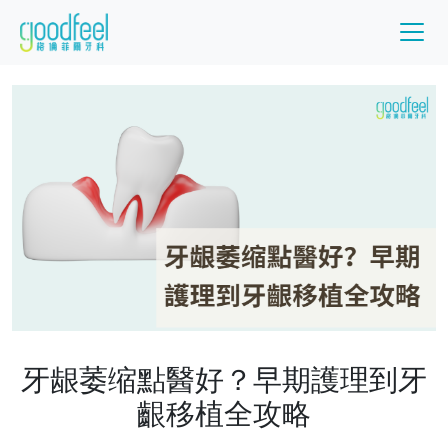
牙龈萎缩點醫好？早期護理到牙
齦移植全攻略