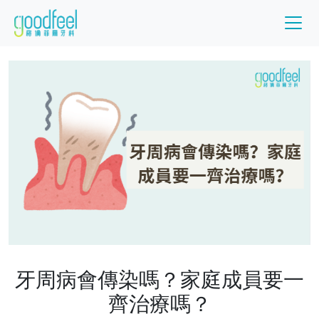
牙周病會傳染嗎？家庭成員要一
齊治療嗎？