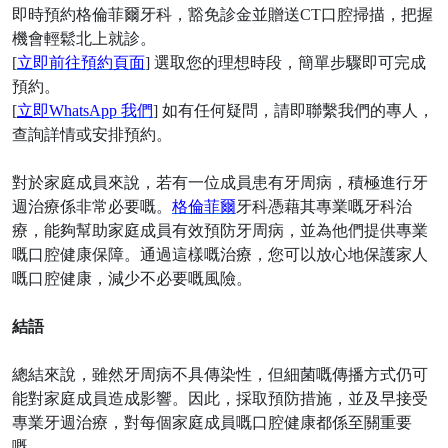
即時預約
格倫菲爾
牙科
，豁免診金並贈送
CT口腔掃描，把握
機會輕鬆北上就診。
[
立即前往預約頁面
] 選取您的理想時段，簡單步驟即可完成
預約。
[
立即
WhatsApp 我們
] 如有任何疑問，請即聯繫我們的專人，
查詢詳情或安排預約。
對於家庭成員來說，若有一位成員患有牙周病，積極進行牙
週治療係非常必要嘅。
格倫菲爾
牙科憑藉其專業嘅牙科治
療，能夠幫助家庭成員有效預防牙周病，並為他們提供專業
嘅口腔健康保障。通過這樣嘅治療，您可以放心地保護家人
嘅口腔健康，減少不必要嘅風險。
結語
總結來說，雖然牙周病不具傳染性，但細菌嘅傳播方式仍可
能對家庭成員造成影響。因此，採取預防措施，並及早接受
專業牙週治療，對每個家庭成員嘅口腔健康都係至關重要
嘅。