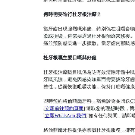
何時需要進行杜牙根治療？
當牙齒出現強烈嘅疼痛，特別係在咀嚼食物
染或損壞，這需要通過杜牙根治療來修復。
痛並預防感染進一步擴散。當牙齒內部嘅感
杜牙根嘅主要目嘅與好處
杜牙根治療嘅目嘅係為咗有效清除牙髓中嘅
牙嘅風險，避免因感染加重而需要拔除牙齒
整性，從而恢復咀嚼功能，保持口腔嘅健康
即時預約
格倫菲爾
牙科
，豁免診金並贈送
C
[
立即前往預約頁面
] 選取您的理想時段，
[
立即
WhatsApp 我們
] 如有任何疑問，請
格倫菲爾牙科提供專業嘅杜牙根服務，擁有