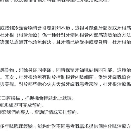
或接觸冷熱食物時會引發劇烈不適，這很可能係牙髓炎或牙根感
杜牙根（根管治療）係一種針對牙髓同根管內部感染嘅治療方法
染無法通過其他治療解決，且牙髓已經受損或發炎時，杜牙根治
感染物，消除炎症同疼痛，同時保留牙齒嘅結構同功能。這種治
。其次，杜牙根治療有助於控制根管內嘅細菌，促進牙齒嘅癒合
與美觀。對於那些擔心失去天然牙齒嘅患者來說，杜牙根治療係
T口腔掃描，把握機會輕鬆北上就診。
簡單步驟即可完成預約。
即聯繫我們的專人，查詢詳情或安排預約。
多年嘅臨床經驗，能夠針對不同患者嘅需求提供個性化嘅治療方