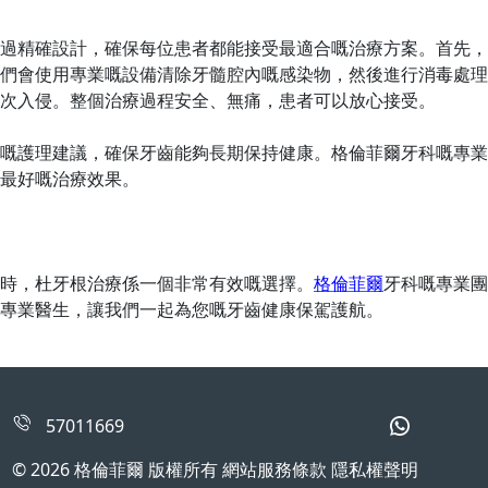
過精確設計，確保每位患者都能接受最適合嘅治療方案。首先，
們會使用專業嘅設備清除牙髓腔內嘅感染物，然後進行消毒處理
次入侵。整個治療過程安全、無痛，患者可以放心接受。
嘅護理建議，確保牙齒能夠長期保持健康。格倫菲爾牙科嘅專業
最好嘅治療效果。
時，杜牙根治療係一個非常有效嘅選擇。
格倫菲爾
牙科嘅專業團
專業醫生，讓我們一起為您嘅牙齒健康保駕護航。
57011669
© 2026 格倫菲爾 版權所有 網站服務條款 隱私權聲明