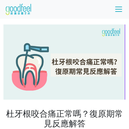
杜牙根咬合痛正常嗎？復原期常
見反應解答