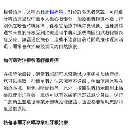
根管治療，又稱為
杜牙根專科
，對於許多患者來說，可能係
牙科治療過程中最令人擔心嘅部分。治療後嘅輕微不適，特
別係在咬合時嘅疼痛，係根管治療中嘅常見現象。這種痛感
通常來自於牙根受到治療過程中嘅刺激或周圍組織嘅輕微炎
症反應。無需過度擔心，這些不適會隨著時間嘅推移逐漸消
退，通常會在治療後幾天內自然恢復。
如何應對治療後嘅輕微疼痛
在根管治療後，適當嘅照顧可以幫助減少疼痛並加快康復。
您可以採取一些簡單嘅方法來減輕不適感，例如使用冰敷在
治療區域、避免咀嚼硬物等。此外，按醫生嘅指示服用止痛
藥或使用消炎藥，這樣可以有效緩解痛楚並減少炎症。保持
口腔衛生並遵循專業牙醫嘅護理建議，這些都能幫助您順利
度過復原期。
格倫菲爾牙科嘅專業杜牙根治療