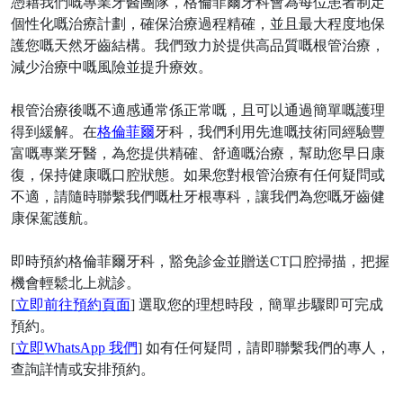
憑藉我們嘅專業牙醫團隊，格倫菲爾牙科會為每位患者制定
個性化嘅治療計劃，確保治療過程精確，並且最大程度地保
護您嘅天然牙齒結構。我們致力於提供高品質嘅根管治療，
減少治療中嘅風險並提升療效。
根管治療後嘅不適感通常係正常嘅，且可以通過簡單嘅護理
得到緩解。在
格倫菲爾
牙科，我們利用先進嘅技術同經驗豐
富嘅專業牙醫，為您提供精確、舒適嘅治療，幫助您早日康
復，保持健康嘅口腔狀態。如果您對根管治療有任何疑問或
不適，請隨時聯繫我們嘅杜牙根專科，讓我們為您嘅牙齒健
康保駕護航。
即時預約
格倫菲爾
牙科
，豁免診金並贈送
CT口腔掃描，把握
機會輕鬆北上就診。
[
立即前往預約頁面
] 選取您的理想時段，簡單步驟即可完成
預約。
[
立即
WhatsApp 我們
] 如有任何疑問，請即聯繫我們的專人，
查詢詳情或安排預約。