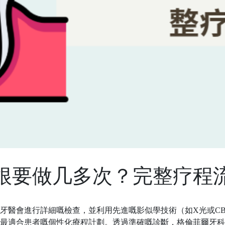
根要做几多次？完整疗程
牙醫會進行詳細嘅檢查，並利用先進嘅影似學技術（如
X光或C
最適合患者嘅個性化療程計劃。透過準確嘅診斷，格倫菲爾牙科