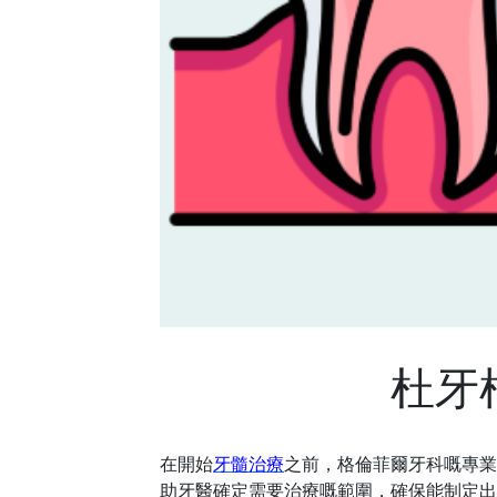
杜牙
在開始
牙髓治療
之前，格倫菲爾牙科嘅專業
助牙醫確定需要治療嘅範圍，確保能制定出