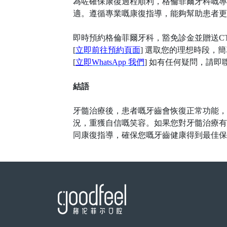
為咗確保康復過程順利，格倫菲爾牙科嘅專
適。遵循專業嘅康復指導，能夠幫助患者更
即時預約
格倫菲爾
牙科
，豁免診金並贈送
C
[
立即前往預約頁面
] 選取您的理想時段，
[
立即
WhatsApp 我們
] 如有任何疑問，請
結語
牙髓治療後，患者嘅牙齒會恢復正常功能，
況，重獲自信嘅笑容。如果您對牙髓治療有
同康復指導，確保您嘅牙齒健康得到最佳保