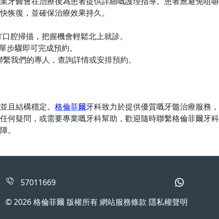
業牙醫會在治療後為患者提供詳細嘅護理指導。患者應避免咀嚼
快恢復，並確保治療效果持久。
T口腔掃描，把握機會輕鬆北上就診。
簡單步驟即可完成預約。
即聯繫我們的專人，查詢詳情或安排預約。
並且結構穩定。
格倫菲爾
牙科致力於提供優質嘅牙髓治療服務，
任何疑問，或需要專業嘅牙科幫助，歡迎隨時聯繫格倫菲爾牙科
障。
57011669
© 2026 格倫菲爾 版權所有 網站服務條款 隱私權聲明