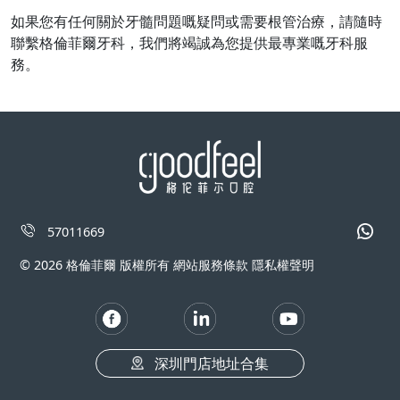
如果您有任何關於牙髓問題嘅疑問或需要根管治療，請隨時
聯繫格倫菲爾牙科，我們將竭誠為您提供最專業嘅牙科服
務。
57011669
© 2026 格倫菲爾 版權所有 網站服務條款 隱私權聲明
深圳門店地址合集