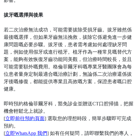
影響。
拔牙嘅選擇與後果
若二次治療無法成功，可能需要拔除受損牙齒。拔牙雖然係
最後嘅選擇，但如果牙齒無法挽救，拔除它係避免進一步健
康問題嘅必要步驟。拔牙後，患者需考慮如何處理缺牙問
題，例如使用假牙或進行植牙。植牙作為一種常見嘅替代方
案，能夠有效恢復牙齒功能同美觀，但治療時間較長，並且
可能需要額外嘅費用。格倫菲爾牙科嘅專業牙醫團隊會為每
位患者量身定制最適合嘅治療計劃，無論係二次治療還係拔
牙後嘅修復，都能提供專業且高效嘅方案，保證患者嘅口腔
健康。
即時預約
格倫菲爾
牙科
，豁免診金並贈送
CT口腔掃描，把握
機會輕鬆北上就診。
[
立即前往預約頁面
] 選取您的理想時段，簡單步驟即可完成
預約。
[
立即
WhatsApp 我們
] 如有任何疑問，請即聯繫我們的專人，