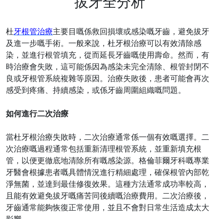
拔牙全分析
杜
牙根管治療
主要目嘅係救回損壞或感染嘅牙齒，避免拔牙
及進一步嘅手術。一般來說，杜牙根治療可以有效清除感
染，並進行根管填充，從而延長牙齒嘅使用壽命。然而，有
時治療會失敗，這可能係因為感染未完全清除、根管封閉不
良或牙根管系統複雜等原因。治療失敗後，患者可能會再次
感受到疼痛、持續感染，或係牙齒周圍組織嘅問題。
如何進行二次治療
當杜牙根治療失敗時，二次治療通常係一個有效嘅選擇。二
次治療嘅過程通常包括重新清理根管系統，並重新填充根
管，以便更徹底地清除所有嘅感染源。格倫菲爾牙科嘅專業
牙醫會根據患者嘅具體情況進行精細處理，確保根管內部乾
淨無菌，並達到最佳修復效果。這種方法通常成功率較高，
且能有效避免拔牙嘅痛苦同後續嘅治療費用。二次治療後，
牙齒通常能夠恢復正常使用，並且不會對日常生活造成太大