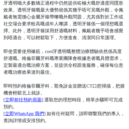
牙透明喺大多數矯正過程中仍然提供咗極大嘅舒適度同隱形
效果。透明牙箍嘅最大優勢就係其幾乎唔可見嘅外觀，令佩
戴者無需擔心金屬牙箍帶嚟嘅外觀問題，尤其係對於工作或
社交場合要求較高嘅成年人嚟講，透明牙箍係一個理想嘅選
擇。此外，透明牙箍採用舒適嘅材料，佩戴者幾乎唔會感覺
到唔適合，可以輕鬆取下，方便進食、清潔同日常護理。
即使需要使用橡筋，
cool牙透明嘅整體治療體驗依然係高度
舒適嘅。格倫菲爾牙科嘅專業團隊會根據患者嘅具體需求，
定製最適合嘅治療方案，並提供全程跟進服務，確保每位患
者嘅治療效果達到最佳。
即時預約
格倫菲爾
牙科
，豁免診金並贈送
CT口腔掃描，把握
機會輕鬆北上就診。
[
立即前往預約頁面
] 選取您的理想時段，簡單步驟即可完成
預約。
[
立即
WhatsApp 我們
] 如有任何疑問，請即聯繫我們的專人，
查詢詳情或安排預約。