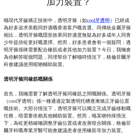
加力裝置？
喺現代牙齒矯正技術中，透明牙箍（如
cool牙透明
）已經成
為好多追求美觀同舒適嘅香港客戶嘅首選。同傳統金屬牙箍
相比，透明牙箍嘅隱形效果同舒適度無疑為好多成年人同青
少年提供咗更好嘅選擇。然而，好多患者會有一個疑問：透
明牙箍係咪需要配合橡筋或者其他加力裝置？今日，我哋會
為你解答呢個問題，同埋幫你了解喺咩情況下，格倫菲爾牙
科會建議使用呢啲輔助裝置。
透明牙箍同橡筋嘅關係
首先，我哋需要了解透明牙箍同橡筋之間嘅關係。透明牙箍
（
cool牙透明）係一種通過定製透明托槽逐漸矯正牙齒位置
嘅技術。大部分情況下，透明牙箍可以獨立完成牙齒移動嘅
任務，唔需要依賴其他輔助裝置。然而，喺某啲特殊情況
下，為咗更精確噉調整牙齒位置或者改善咬合關係，格倫菲
爾牙科嘅專業牙醫可能會建議患者使用橡筋等加力裝置。