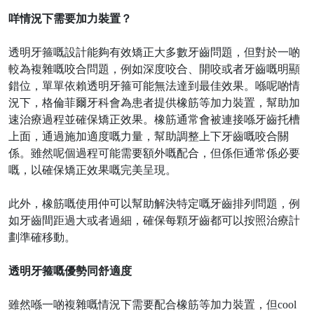
咩情況下需要加力裝置？
透明牙箍嘅設計能夠有效矯正大多數牙齒問題，但對於一啲
較為複雜嘅咬合問題，例如深度咬合、開咬或者牙齒嘅明顯
錯位，單單依賴透明牙箍可能無法達到最佳效果。喺呢啲情
況下，格倫菲爾牙科會為患者提供橡筋等加力裝置，幫助加
速治療過程並確保矯正效果。橡筋通常會被連接喺牙齒托槽
上面，通過施加適度嘅力量，幫助調整上下牙齒嘅咬合關
係。雖然呢個過程可能需要額外嘅配合，但係佢通常係必要
嘅，以確保矯正效果嘅完美呈現。
此外，橡筋嘅使用仲可以幫助解決特定嘅牙齒排列問題，例
如牙齒間距過大或者過細，確保每顆牙齒都可以按照治療計
劃準確移動。
透明牙箍嘅優勢同舒適度
雖然喺一啲複雜嘅情況下需要配合橡筋等加力裝置，但
cool