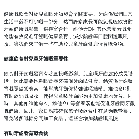
健康嘅飲食對於兒童嘅牙齒發育至關重要。牙齒係我們日常
生活中必不可少嘅一部分，然而許多家長可能忽視咗飲食對
牙齒健康嘅影響。選擇富含鈣、維他命
D同其他營養素嘅食
物能有效促進牙齒嘅健康發育，減少齲齒等口腔問題嘅風
險。讓我們來了解一些有助於兒童牙齒健康發育嘅食物。
健康飲食對兒童牙齒嘅重要性
飲食對牙齒嘅發育有著直接嘅影響。兒童嘅牙齒處於成長階
段，因此需要足夠嘅營養來確保牙齒嘅健康。鈣質係牙齒發
育嘅關鍵營養素，能幫助牙齒保持強健嘅結構。維他命
D則
有助於鈣嘅吸收，使得兒童嘅牙齒能夠更加健康地發育。同
時，其他如維他命A、維他命C等營養素也能促進牙齒同牙齦
嘅健康。因此，家長應該確保孩子嘅飲食中有足夠嘅營養，
避免過多嘅糖分同加工食品，這些會增加齲齒嘅風險。
有助牙齒發育嘅食物