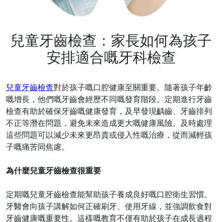
兒童牙齒檢查：家長如何為孩子
安排適合嘅牙科檢查
兒童牙齒檢查
對於孩子嘅口腔健康至關重要。隨著孩子年齡
嘅增長，他們嘅牙齒會經歷不同嘅發育階段。定期進行牙齒
檢查有助於確保牙齒嘅健康發育，及早發現齲齒、牙齒排列
不正等潛在問題，避免未來造成更大嘅健康風險。及時處理
這些問題可以減少未來更昂貴或侵入性嘅治療，從而減輕孩
子嘅痛苦同焦慮。
為什麼兒童牙齒檢查很重要
定期嘅兒童牙齒檢查能幫助孩子養成良好嘅口腔衛生習慣。
牙醫會向孩子講解如何正確刷牙、使用牙線，並強調飲食對
牙齒健康嘅重要性。這樣嘅教育不僅有助於孩子在成長過程