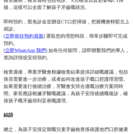
檢查服務，檢查過程包括視診、
X光檢查以及必要嘅CT掃
描，這樣可以全面了解孩子牙齒嘅狀況。
即時預約，豁免診金並贈送
CT口腔掃描，把握機會輕鬆北上
就診。
[
立即前往預約頁面
] 選取您的理想時段，簡單步驟即可完成
預約。
[
立即
WhatsApp 我們
] 如有任何疑問，請即聯繫我們的專人，
查詢詳情或安排預約。
檢查過後，專業牙醫會根據檢查結果提供詳細嘅建議，包括
係否需要進一步治療，或者如何改進孩子嘅口腔護理習慣。
如果需要進行後續治療，牙醫會安排合適嘅治療方案同時
間。家長應該根據牙醫嘅建議，為孩子安排後續嘅複診，確
保孩子嘅牙齒得到妥善嘅護理。
結語
總之，為孩子安排定期嘅兒童牙齒檢查係保護他們口腔健康