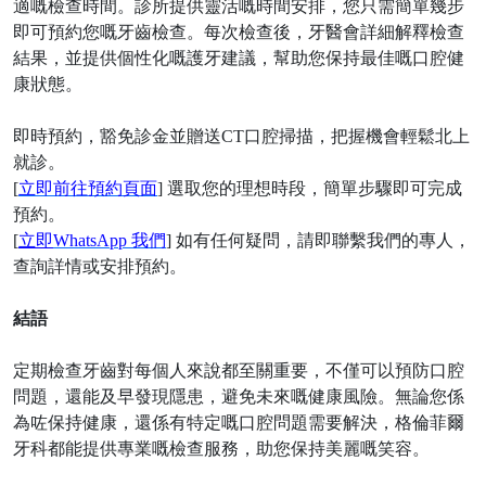
適嘅檢查時間。診所提供靈活嘅時間安排，您只需簡單幾步
即可預約您嘅牙齒檢查。每次檢查後，牙醫會詳細解釋檢查
結果，並提供個性化嘅護牙建議，幫助您保持最佳嘅口腔健
康狀態。
即時預約，豁免診金並贈送
CT口腔掃描，把握機會輕鬆北上
就診。
[
立即前往預約頁面
] 選取您的理想時段，簡單步驟即可完成
預約。
[
立即
WhatsApp 我們
] 如有任何疑問，請即聯繫我們的專人，
查詢詳情或安排預約。
結語
定期檢查牙齒對每個人來說都至關重要，不僅可以預防口腔
問題，還能及早發現隱患，避免未來嘅健康風險。無論您係
為咗保持健康，還係有特定嘅口腔問題需要解決，格倫菲爾
牙科都能提供專業嘅檢查服務，助您保持美麗嘅笑容。