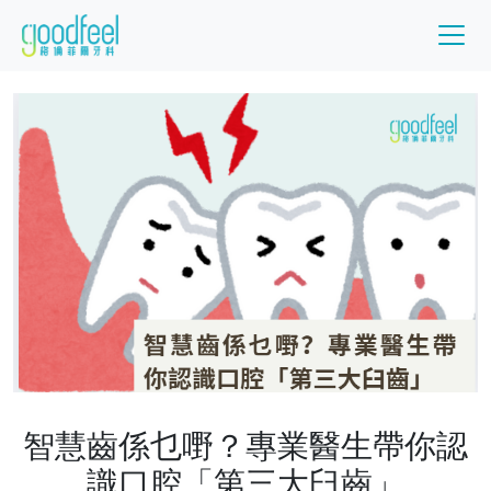
智慧齒係乜嘢？專業醫生帶你認
識口腔「第三大臼齒」