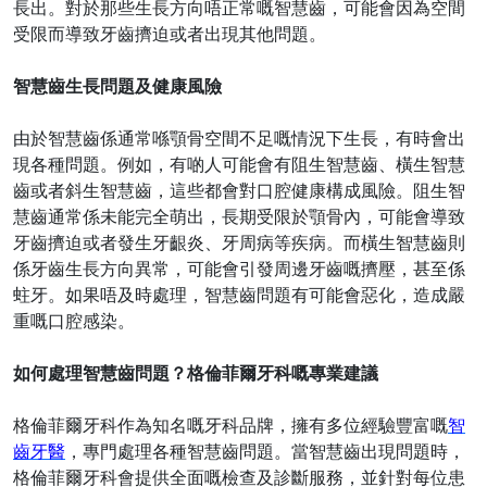
長出。對於那些生長方向唔正常嘅智慧齒，可能會因為空間
受限而導致牙齒擠迫或者出現其他問題。
智慧齒生長問題及健康風險
由於智慧齒係通常喺顎骨空間不足嘅情況下生長，有時會出
現各種問題。例如，有啲人可能會有阻生智慧齒、橫生智慧
齒或者斜生智慧齒，這些都會對口腔健康構成風險。阻生智
慧齒通常係未能完全萌出，長期受限於顎骨內，可能會導致
牙齒擠迫或者發生牙齦炎、牙周病等疾病。而橫生智慧齒則
係牙齒生長方向異常，可能會引發周邊牙齒嘅擠壓，甚至係
蛀牙。如果唔及時處理，智慧齒問題有可能會惡化，造成嚴
重嘅口腔感染。
如何處理智慧齒問題？格倫菲爾牙科嘅專業建議
格倫菲爾牙科作為知名嘅牙科品牌，擁有多位經驗豐富嘅
智
齒牙醫
，專門處理各種智慧齒問題。當智慧齒出現問題時，
格倫菲爾牙科會提供全面嘅檢查及診斷服務，並針對每位患