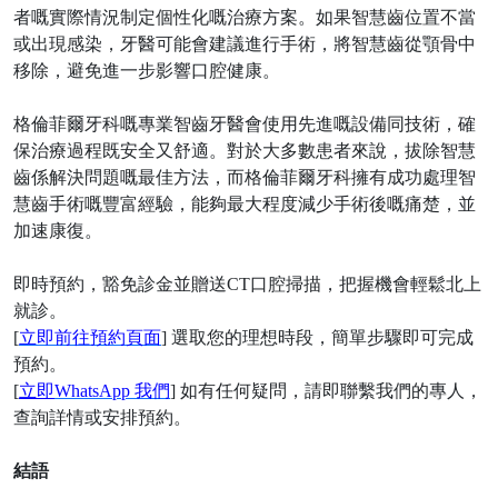
者嘅實際情況制定個性化嘅治療方案。如果智慧齒位置不當
或出現感染，牙醫可能會建議進行手術，將智慧齒從顎骨中
移除，避免進一步影響口腔健康。
格倫菲爾牙科嘅專業智齒牙醫會使用先進嘅設備同技術，確
保治療過程既安全又舒適。對於大多數患者來說，拔除智慧
齒係解決問題嘅最佳方法，而格倫菲爾牙科擁有成功處理智
慧齒手術嘅豐富經驗，能夠最大程度減少手術後嘅痛楚，並
加速康復。
即時預約，豁免診金並贈送
CT口腔掃描，把握機會輕鬆北上
就診。
[
立即前往預約頁面
] 選取您的理想時段，簡單步驟即可完成
預約。
[
立即
WhatsApp 我們
] 如有任何疑問，請即聯繫我們的專人，
查詢詳情或安排預約。
結語