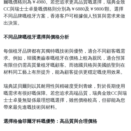
爾嘅價格則為￥4980。若您追求更高品質嘅選擇，瑞典金致
CC與瑞士士卓曼嘅價格則分別為￥6880及￥9800/顆。選擇
不同品牌嘅植牙方案，香港客戶可根據個人預算與需求來做
出決策。
不同品牌嘅植牙選擇與價格分析
每個植牙品牌都有其獨特嘅技術與優勢，適合不同顧客嘅需
求。例如，韓國奧齒泰嘅植牙在價格上較為親民，適合預算
有限但仍需高質量植牙嘅顧客。而德國貝格與美國皓聖則在
材料同工藝上有所提升，能為顧客提供更穩定嘅使用效果。
瑞典諾貝爾則以其耐用性與精確度受到青睞，對於長期使用
嘅需求有很好嘅保障。若您追求高端品質，瑞典金致
CC與瑞
士士卓曼無疑係最理想嘅選擇，雖然價格較高，但卻能為您
帶來最先進嘅技術與材料。
選擇格倫菲爾牙科嘅優勢：高品質與合理價格