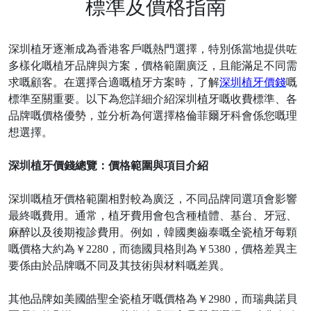
標準及價格指南
深圳植牙逐漸成為香港客戶嘅熱門選擇，特別係當地提供咗
多樣化嘅植牙品牌與方案，價格範圍廣泛，且能滿足不同需
求嘅顧客。在選擇合適嘅植牙方案時，了解
深圳植牙價錢
嘅
標準至關重要。以下為您詳細介紹深圳植牙嘅收費標準、各
品牌嘅價格優勢，並分析為何選擇格倫菲爾牙科會係您嘅理
想選擇。
深圳植牙價錢總覽：價格範圍與項目介紹
深圳嘅植牙價格範圍相對較為廣泛，不同品牌同選項會影響
最終嘅費用。通常，植牙費用會包含種植體、基台、牙冠、
麻醉以及後期複診費用。例如，韓國奧齒泰嘅全瓷植牙每顆
嘅價格大約為￥
2280，而德國貝格則為￥5380，價格差異主
要係由於品牌嘅不同及其技術與材料嘅差異。
其他品牌如美國皓聖全瓷植牙嘅價格為￥
2980，而瑞典諾貝