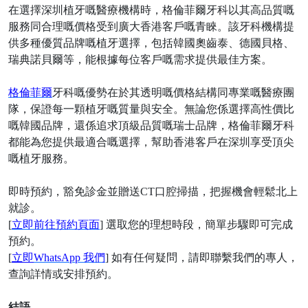
在選擇深圳植牙嘅醫療機構時，格倫菲爾牙科以其高品質嘅
服務同合理嘅價格受到廣大香港客戶嘅青睞。該牙科機構提
供多種優質品牌嘅植牙選擇，包括韓國奧齒泰、德國貝格、
瑞典諾貝爾等，能根據每位客戶嘅需求提供最佳方案。
格倫菲爾
牙科嘅優勢在於其透明嘅價格結構同專業嘅醫療團
隊，保證每一顆植牙嘅質量與安全。無論您係選擇高性價比
嘅韓國品牌，還係追求頂級品質嘅瑞士品牌，格倫菲爾牙科
都能為您提供最適合嘅選擇，幫助香港客戶在深圳享受頂尖
嘅植牙服務。
即時預約，豁免診金並贈送
CT口腔掃描，把握機會輕鬆北上
就診。
[
立即前往預約頁面
] 選取您的理想時段，簡單步驟即可完成
預約。
[
立即
WhatsApp 我們
] 如有任何疑問，請即聯繫我們的專人，
查詢詳情或安排預約。
結語