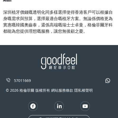
深圳植牙價錢嘅透明化同多樣選擇使得香港客戶可以根據自
身嘅需求與預算，選擇最適合嘅植牙方案。無論係價格更為
實惠嘅韓國奧齒泰，還係高端嘅瑞士士卓曼，格倫菲爾牙科
都能為您提供理想嘅服務，讓您無後顧之憂。
57011669
© 2026 格倫菲爾 版權所有 網站服務條款 隱私權聲明