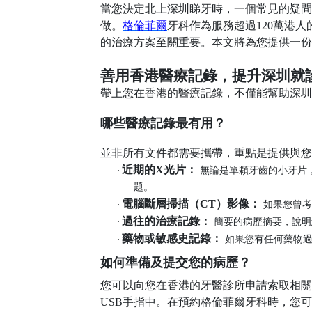
當您決定北上深圳睇牙時，一個常見的疑問
做。
格倫菲爾
牙科作為服務超過
120萬港
的治療方案至關重要。本文將為您提供一份
善用香港醫療記錄，提升深圳就
帶上您在香港的醫療記錄，不僅能幫助深圳
哪些醫療記錄最有用？
並非所有文件都需要攜帶，重點是提供與您
近期的
X光片：
·
無論是單顆牙齒的小牙片
題。
電腦斷層掃描（
CT）影像：
·
如果您曾考
過往的治療記錄：
·
簡要的病歷摘要，說明
藥物或敏感史記錄：
·
如果您有任何藥物
如何準備及提交您的病歷？
您可以向您在香港的牙醫診所申請索取相關
USB手指中。在預約格倫菲爾牙科時，您可