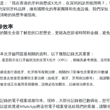
是：「我在香港的牙科病歷或
X光片，在深圳的診所能用嗎？」
人的深圳牙科品牌，擁有國際化的專家團隊和先進設備。我們深
清晰的病歷準備指南。
診效率
的醫生全面了解您的口腔歷史，更能為您節省時間和金錢，避免
本次牙齒問題最相關的資料。以下幾類記錄尤其重要：
，還是顯示全口牙齒狀況的全景
X光片（OPG），都極具參考價值。這些
慮或進行過植牙、杜牙根等複雜治療，相關的
CT影像包含重要的3D數
您過去曾接受過哪些主要治療（如植牙、箍牙、牙周病治療等），能讓醫
過敏史或正在服用長期藥物，請務必告知醫生，以確保治療安全。
記錄的電子檔案或複印本。現時，大部分記錄都已數碼化，您可
以提前透過WhatsApp將這些電子檔案發送給我們的客服，讓