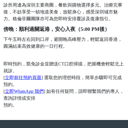
診所周邊為深圳主要商圈，餐飲與購物選擇多元。治療完畢
後，不妨享受一頓地道美食，放鬆身心，感受深圳城市魅
力。格倫菲爾團隊亦可為您即時安排覆診及復康指引。
傍晚：順利過關返港，安心入夜（
5:00 PM後）
下午五時左右回到口岸，避開晚高峰壓力，輕鬆返回香港，
圓滿結束高效健康的一日行程。
即時預約，豁免診金並贈送
CT口腔掃描，把握機會輕鬆北上
就診。
[
立即前往預約頁面
] 選取您的理想時段，簡單步驟即可完成
預約。
[
立即
WhatsApp 我們
] 如有任何疑問，請即聯繫我們的專人，
查詢詳情或安排
預約。