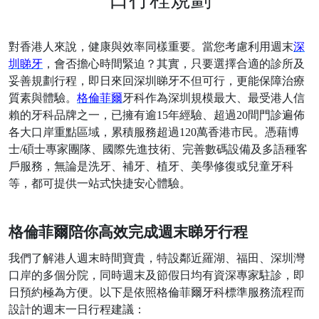
對香港人來說，健康與效率同樣重要。當您考慮利用週末
深
圳睇牙
，會否擔心時間緊迫？其實，只要選擇合適的診所及
妥善規劃行程，即日來回深圳睇牙不但可行，更能保障治療
質素與體驗。
格倫菲爾
牙科作為深圳規模最大、最受港人信
賴的牙科品牌之一，已擁有逾
15年經驗、超過20間門診遍佈
各大口岸重點區域，累積服務超過120萬香港市民。憑藉博
士/碩士專家團隊、國際先進技術、完善數碼設備及多語種客
戶服務，無論是洗牙、補牙、植牙、美學修復或兒童牙科
等，都可提供一站式快捷安心體驗。
格倫菲爾陪你高效完成週末睇牙行程
我們了解港人週末時間寶貴，特設鄰近羅湖、福田、深圳灣
口岸的多個分院，同時週末及節假日均有資深專家駐診，即
日預約極為方便。以下是依照格倫菲爾牙科標準服務流程而
設計的週末一日行程建議：