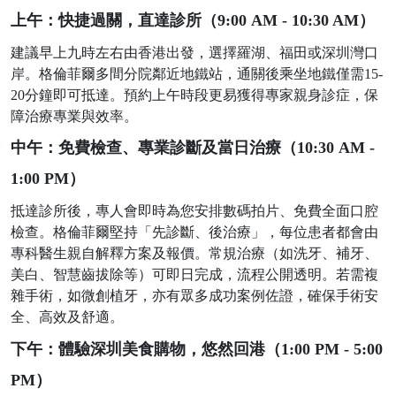
上午：快捷過關，直達診所（
9:00 AM - 10:30 AM）
建議早上九時左右由香港出發，選擇羅湖、福田或深圳灣口
岸。格倫菲爾多間分院鄰近地鐵站，通關後乘坐地鐵僅需
15-
20分鐘即可抵達。預約上午時段更易獲得專家親身診症，保
障治療專業與效率。
中午：免費檢查、專業診斷及當日治療（
10:30 AM -
1:00 PM）
抵達診所後，專人會即時為您安排數碼拍片、免費全面口腔
檢查。格倫菲爾堅持「先診斷、後治療」，每位患者都會由
專科醫生親自解釋方案及報價。常規治療（如洗牙、補牙、
美白、智慧齒拔除等）可即日完成，流程公開透明。若需複
雜手術，如微創植牙，亦有眾多成功案例佐證，確保手術安
全、高效及舒適。
下午：體驗深圳美食購物，悠然回港（
1:00 PM - 5:00
PM）