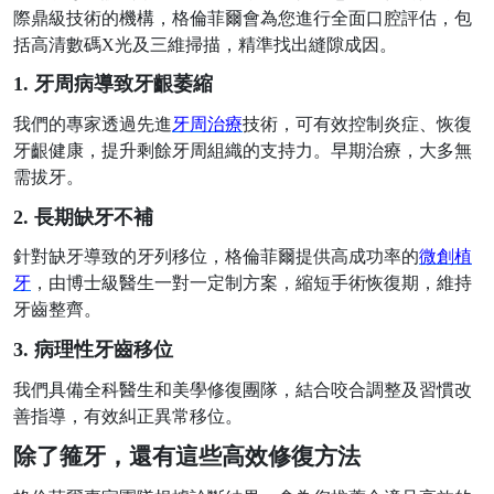
際鼎級技術的機構，格倫菲爾會為您進行全面口腔評估，包
括高清數碼
X光及三維掃描，精準找出縫隙成因。
1. 牙周病導致牙齦萎縮
我們的專家透過先進
牙周治療
技術，可有效控制炎症、恢復
牙齦健康，提升剩餘牙周組織的支持力。早期治療，大多無
需拔牙。
2. 長期缺牙不補
針對缺牙導致的牙列移位，格倫菲爾提供高成功率的
微創植
牙
，由博士級醫生一對一定制方案，縮短手術恢復期，維持
牙齒整齊。
3. 病理性牙齒移位
我們具備全科醫生和美學修復團隊，結合咬合調整及習慣改
善指導，有效糾正異常移位。
除了箍牙，還有這些高效修復方法