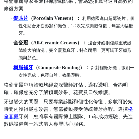
格倫菲爾專家團隊根據診斷結果，會為您推薦合適且高效的
修復方案：
瓷貼片
（
Porcelain Veneers）：
·
利用德國進口超薄瓷片，個
性化貼合牙齒形狀和顏色，
1-2次完成美觀修復，無需大幅磨
牙。
全瓷冠（
All-Ceramic Crowns）：
·
適合牙齒損傷嚴重或縫
隙較大的情況，完全覆蓋真牙，持久耐用，更可矯正牙齒形
態與顏色。
樹脂補牙
（
Composite Bonding）：
·
針對輕微牙縫，微創一
次性完成，色澤自然，效果即時。
格倫菲爾每項治療均經資深醫師評估，過程透明、合約明
確，確保您充分了解預期效果、花費及日後維護。
牙縫變大的問題，只要專業診斷和個性化修復，多數可於短
時間內獲得滿意改善，無需被動接受傳統箍牙療程。選擇
格
倫菲爾
牙科，您將享有國際博士團隊、
15年成功經驗、先進
數碼設備與一站式港人專屬貼心服務。