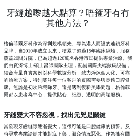
牙縫越嚟越大點算？唔箍牙有冇
其他方法？
格倫菲爾牙科作為深圳規模領先、專為港人而設的連鎖牙科
品牌，自
2010年成立以來，積累了超過15年臨床經驗，服務
覆蓋20間分院，已為超過120萬名香港市民提供專業治療。我
們由資深博士/碩士醫師團隊主理，配備國際尖端數碼設備，
結合海量真實案例以科學數據分析，致力焠煉個人化、可靠
的治療方案，特別關注每一位客戶的實際需要與長遠口腔健
康。無論是初次跨境睇牙、還是遇到復雜美學問題，格倫菲
爾都以患者為中心，提供貼心、細緻、透明的高端服務。
牙縫變大不容忽視，找出元兇是關鍵
當發現牙齒縫隙逐漸變大，這很可能是口腔健康的預警。及
時尋求專業診斷才能對症下藥，避免情況惡化。作為擁有國