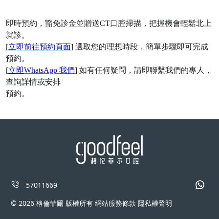
即時預約，豁免診金並贈送
CT口腔掃描，把握機會輕鬆北上
就診。
[
立即前往預約頁面
] 選取您的理想時段，簡單步驟即可完成
預約。
[
立即
WhatsApp 我們
] 如有任何疑問，請即聯繫我們的專人，
查詢詳情或安排
預約。
57011669
© 2026 格倫菲爾 版權所有 網站服務條款 隱私權聲明