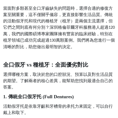
當面對多顆甚至全口牙齒缺失的問題時，選擇合適的修復方
案至關重要，這不僅關乎儀容，更直接影響生活品質。傳統
的活動假牙托和現代的種植牙（植牙）是兩個主流選擇，但
它們之間到底有何分別？深圳格倫菲爾牙科服務港人超過
120
萬，我們的國際碩博專家團隊擁有豐富的臨床經驗，特別在
植牙領域已成功完成超過
萬顆案例。我們將為您進行一個
130
清晰的對比，助您做出最明智的決定。
全口假牙
vs 種植牙：全面優劣對比
選擇哪種方案，取決於您的口腔狀況、預算以及對生活品質
的期望。了解兩者的核心差異，能幫助您找到最適合自己的
答案。
1. 傳統全口假牙托 (Full Dentures)
活動假牙托是依靠牙齦和牙槽骨的承托力來固定，可以自行
戴上和取下。