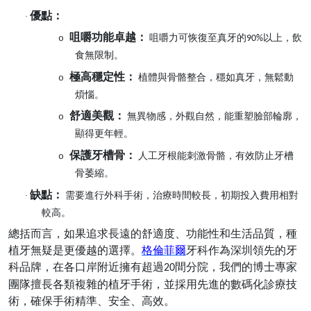
優點：
·
咀嚼功能卓越：
咀嚼力可恢復至真牙的
以上，飲
o
90%
食無限制。
極高穩定性：
植體與骨骼整合，穩如真牙，無鬆動
o
煩惱。
舒適美觀：
無異物感，外觀自然，能重塑臉部輪廓，
o
顯得更年輕。
保護牙槽骨：
人工牙根能刺激骨骼，有效防止牙槽
o
骨萎縮。
缺點：
·
需要進行外科手術，治療時間較長，初期投入費用相對
較高。
總括而言，如果追求長遠的舒適度、功能性和生活品質，種
植牙無疑是更優越的選擇。
格倫菲爾
牙科作為深圳領先的牙
科品牌，在各口岸附近擁有超過
間分院，我們的博士專家
20
團隊擅長各類複雜的植牙手術，並採用先進的數碼化診療技
術，確保手術精準、安全、高效。