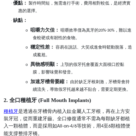
優點：
·
製作時間短，無需進行手術，費用相對較低，是經濟實
惠的選擇。
缺點：
·
咀嚼力欠佳：
咀嚼效率僅為真牙的
，難以進
o
20%-30%
食較硬或有韌性的食物。
穩定性差：
容易在說話、大笑或進食時鬆動脫落，造
o
成尷尬。
異物感明顯：
上顎的假牙托會覆蓋大面積口腔黏
o
膜，影響味覺和發音。
加速牙槽骨萎縮：
由於缺乏牙根刺激，牙槽骨會持
o
續流失，導致假牙托越來越不貼合，需要定期更換。
2. 全口種植牙 (Full Mouth Implants)
種植牙
是透過在牙槽骨內植入鈦金屬人工牙根，再在上方安
裝牙冠，從而重建牙齒。全口修復通常不需為每顆缺牙都植
入一顆植體，而是採用如
等技術，用
至
顆植體便
All-on-4/6
4
6
能支撐整排牙橋。